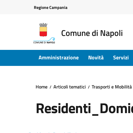
Vai ai contenuti
Vai al footer
Regione Campania
Comune di Napoli
Amministrazione
Novità
Servizi
Home
Articoli tematici
Trasporti e Mobilità
Residenti_Domici