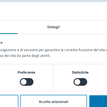
tatta il comune
Leggi le domande frequenti
Dettagli
Richiedi assistenza
ie
Prenota appuntamento
avigazione e di sessione per garantire la corretta fruizione del sito e
so del sito da parte degli utenti.
blemi in città
Segnala disservizio
Preferenze
Statistiche
Accetta selezionati
poli