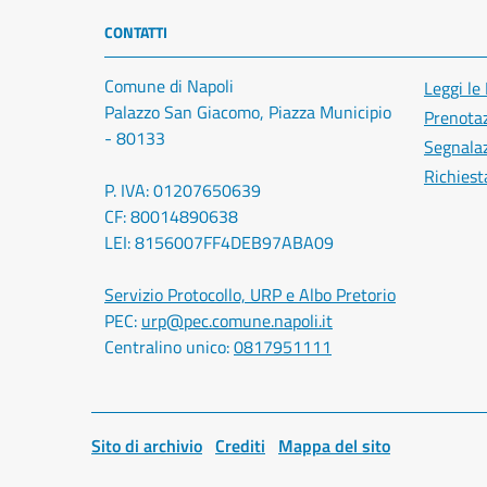
CONTATTI
Comune di Napoli
Leggi le
Palazzo San Giacomo, Piazza Municipio
Prenota
- 80133
Segnalaz
Richiest
P. IVA: 01207650639
CF: 80014890638
LEI: 8156007FF4DEB97ABA09
Servizio Protocollo, URP e Albo Pretorio
PEC:
urp@pec.comune.napoli.it
Centralino unico:
0817951111
Sito di archivio
Crediti
Mappa del sito