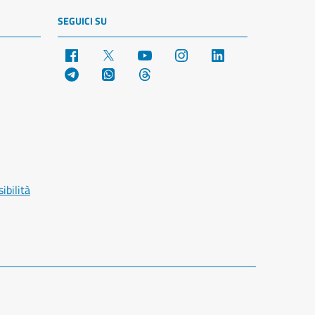
SEGUICI SU
Facebook
X
YouTube
Instagram
LinkedIn
Telegram
WhatsApp
Threads
ibilità