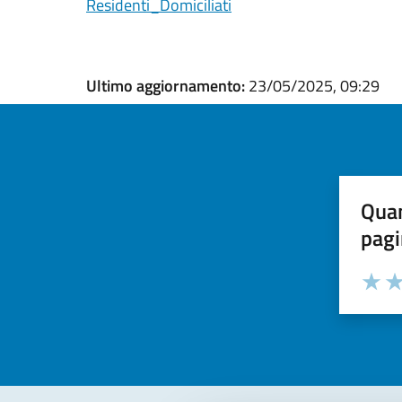
Residenti_Domiciliati
Ultimo aggiornamento:
23/05/2025, 09:29
Quan
pagi
Valuta la
Selezi
Valuta 
Val