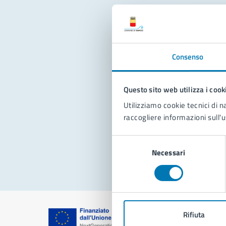
Con
Consenso
Questo sito web utilizza i cook
Utilizziamo cookie tecnici di n
raccogliere informazioni sull'u
Pro
Selezione
Necessari
del
consenso
Rifiuta
Comune di Na