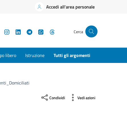
Accedi all'area personale
YouTube
Instagram
LinkedIn
Telegram
WhatsApp
Threads
Cerca
o libero
Istruzione
Tutti gli argomenti
nti_Domiciliati
Condividi
Vedi azioni