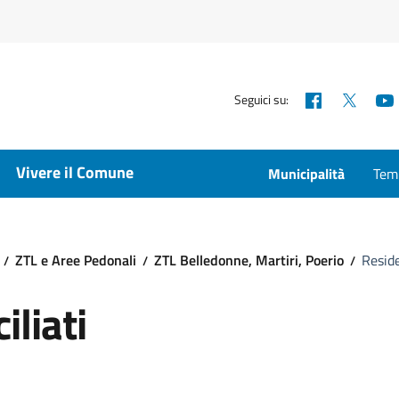
Facebook
X
Seguici su:
Vivere il Comune
Municipalità
Temp
ZTL e Aree Pedonali
ZTL Belledonne, Martiri, Poerio
Reside
liati