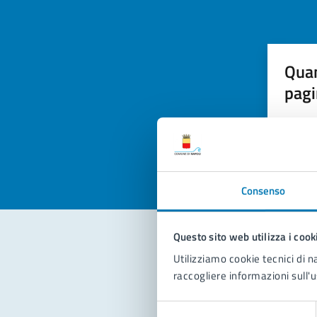
Quan
pagi
Valuta la
Selezi
Valuta 
Val
Consenso
Questo sito web utilizza i cook
Utilizziamo cookie tecnici di n
Con
raccogliere informazioni sull'u
Selezione