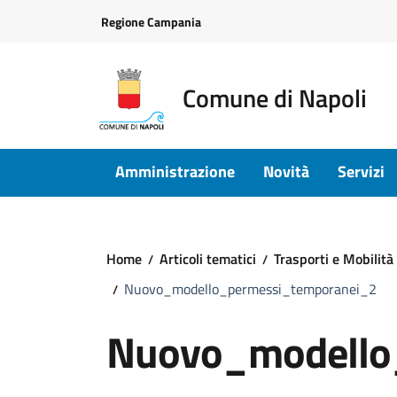
Vai ai contenuti
Vai al footer
Regione Campania
Comune di Napoli
Amministrazione
Novità
Servizi
Home
Articoli tematici
Trasporti e Mobilità
Nuovo_modello_permessi_temporanei_2
Nuovo_modello