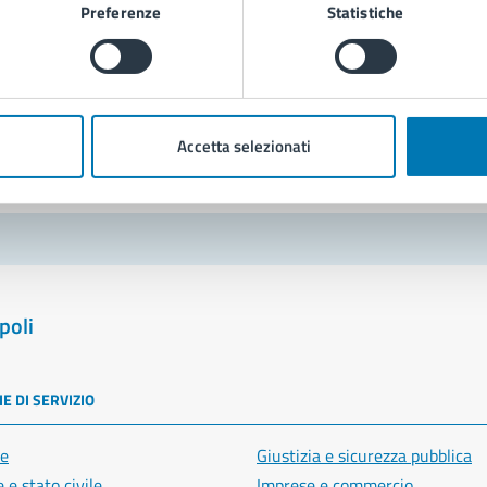
Preferenze
Statistiche
Richiedi assistenza
Prenota appuntamento
blemi in città
Accetta selezionati
Segnala disservizio
poli
E DI SERVIZIO
e
Giustizia e sicurezza pubblica
 e stato civile
Imprese e commercio