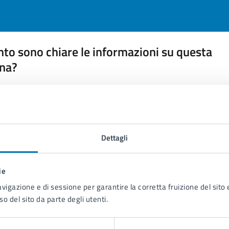
to sono chiare le informazioni su questa
na?
 chiarezza delle informazioni (da 1 a 5 stelle)
ona il numero di stelle per valutare la chiarezza delle inform
1 stelle su 5
uta 2 stelle su 5
Valuta 3 stelle su 5
Valuta 4 stelle su 5
Valuta 5 stelle su 5
Dettagli
ie
avigazione e di sessione per garantire la corretta fruizione del sito e
tatta il comune
so del sito da parte degli utenti.
Leggi le domande frequenti