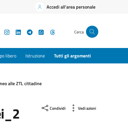
Accedi all'area personale
YouTube
Instagram
LinkedIn
Telegram
WhatsApp
Threads
Cerca
o libero
Istruzione
Tutti gli argomenti
eo alle ZTL cittadine
i_2
Condividi
Vedi azioni