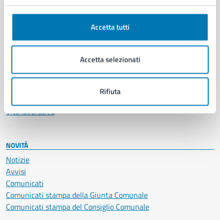
Anagrafe e stato civile
Autorizzazioni
Accetta tutti
Cultura e tempo libero
Documenti e certificati
Educazione e formazione
Accetta selezionati
Giustizia e sicurezza pubblica
Imprese e commercio
Salute, benessere e assistenza
Rifiuta
Servizi Cimiteriali
Vita lavorativa
NOVITÀ
Notizie
Avvisi
Comunicati
Comunicati stampa della Giunta Comunale
Comunicati stampa del Consiglio Comunale