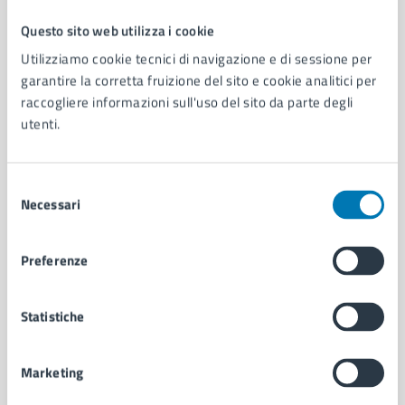
Questo sito web utilizza i cookie
Comune di Napoli
Utilizziamo cookie tecnici di navigazione e di sessione per
garantire la corretta fruizione del sito e cookie analitici per
raccogliere informazioni sull'uso del sito da parte degli
AMMINISTRAZIONE
utenti.
Aree amministrative
Organi di governo
Municipalità
Selezione
Uffici
Necessari
del
Enti e fondazioni
consenso
Politici
Preferenze
Personale amministrativo
Documenti e dati
Intranet, posta aziendale e protocollo
Statistiche
CATEGORIE DI SERVIZIO
Marketing
Ambiente