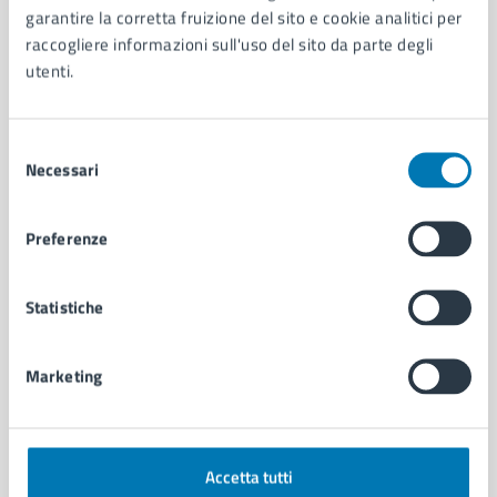
garantire la corretta fruizione del sito e cookie analitici per
Organi di governo
raccogliere informazioni sull'uso del sito da parte degli
Municipalità
utenti.
Uffici
Enti e fondazioni
Politici
Selezione
Personale amministrativo
Necessari
del
Documenti e dati
consenso
Intranet, posta aziendale e protocollo
Preferenze
CATEGORIE DI SERVIZIO
Statistiche
Ambiente
Anagrafe e stato civile
Autorizzazioni
Marketing
Cultura e tempo libero
Documenti e certificati
Educazione e formazione
Accetta tutti
Giustizia e sicurezza pubblica