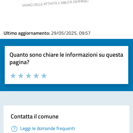
Ultimo aggiornamento:
29/05/2025, 09:57
Quanto sono chiare le informazioni su questa
pagina?
Valuta la chiarezza delle informazioni (da 1 a 5 stelle)
Seleziona il numero di stelle per valutare la chiarezza delle i
Valuta 1 stelle su 5
Valuta 2 stelle su 5
Valuta 3 stelle su 5
Valuta 4 stelle su 5
Valuta 5 stelle su 5
Contatta il comune
Leggi le domande frequenti