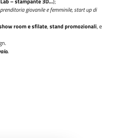
Lab – stampante 3D…
);
mprenditoria giovanile e femminile, start up di
 show room e sfilate
,
stand promozionali
, e
gn.
aio.