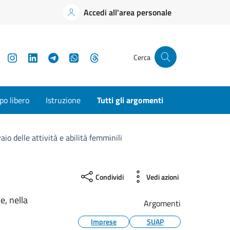
Accedi all'area personale
YouTube
Instagram
LinkedIn
Telegram
WhatsApp
Threads
Cerca
o libero
Istruzione
Tutti gli argomenti
aio delle attività e abilità femminili
Condividi
Vedi azioni
e, nella
Argomenti
Imprese
SUAP