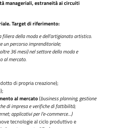
à manageriali, estraneità ai circuiti
iale.
Target di riferimento:
la filiera della moda e dell’artigianato
artistico.
re un percorso imprenditoriale;
oltre 36 mesi) nel settore della moda e
so al mercato.
odotto di propria creazione);
);
namento al mercato
(
business planning, gestione
 di impresa e verifiche di fattibilità;
rnet; applicativi per l’e-commerce…)
uove tecnologie al ciclo produttivo e