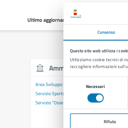
Ultimo aggiornamento:
12/08/2025, 10:38
Consenso
Questo sito web utilizza i cook
Utilizziamo cookie tecnici di n
Amministrazione
raccogliere informazioni sull'u
Selezione
Area Sviluppo Economico
Necessari
del
Servizio Sportello Unico Attività Produttive
consenso
Servizio "Osservatorio Urbano" per il Turismo e 
Rifiuta