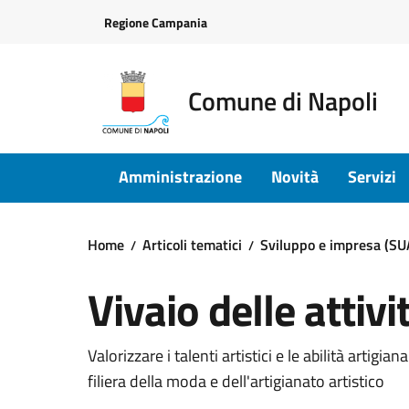
Vai ai contenuti
Vai al footer
Regione Campania
Comune di Napoli
Amministrazione
Novità
Servizi
Home
Articoli tematici
Sviluppo e impresa (SU
Vivaio delle attivi
Valorizzare i talenti artistici e le abilità artigi
filiera della moda e dell'artigianato artistico