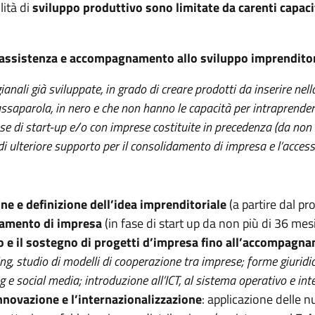
lità di
sviluppo produttivo sono limitate da carenti capacit
assistenza e accompagnamento allo sviluppo imprenditor
gianali già sviluppate, in grado di creare prodotti da inserire nel
ssaparola, in nero e che non hanno le capacità per intraprende
se di start-up e/o con imprese costituite in precedenza (da non 
 di ulteriore supporto per il consolidamento di impresa e l’acces
ne e definizione dell’idea imprenditoriale
(a partire dal pr
damento di impresa
(in fase di start up da non più di 36 mesi
po e il sostegno di progetti d’impresa fino all’accompag
, studio di modelli di cooperazione tra imprese; forme giuridiche
 social media; introduzione all’ICT, al sistema operativo e inte
innovazione e l’internazionalizzazione
: applicazione delle n