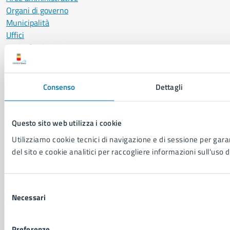
Organi di governo
Municipalità
Uffici
Enti e fondazioni
Politici
Personale amministrativo
Documenti e dati
Consenso
Dettagli
Intranet, posta aziendale e protocollo
Questo sito web utilizza i cookie
CATEGORIE DI SERVIZIO
Utilizziamo cookie tecnici di navigazione e di sessione per garan
Ambiente
del sito e cookie analitici per raccogliere informazioni sull'uso d
Anagrafe e stato civile
Autorizzazioni
Cultura e tempo libero
Selezione
Documenti e certificati
Necessari
del
Educazione e formazione
consenso
Giustizia e sicurezza pubblica
Preferenze