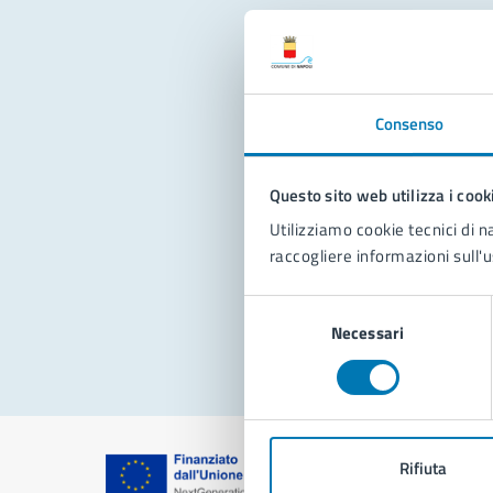
Con
Consenso
Questo sito web utilizza i cook
Utilizziamo cookie tecnici di n
raccogliere informazioni sull'u
Pro
Selezione
Necessari
del
consenso
Rifiuta
Comune di Na