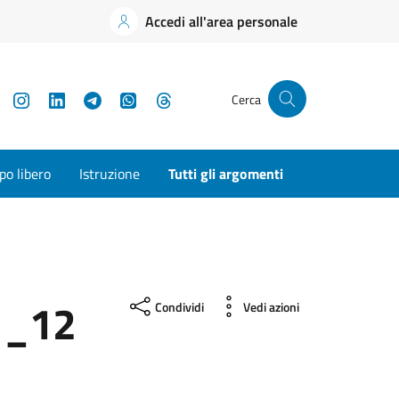
Accedi all'area personale
YouTube
Instagram
LinkedIn
Telegram
WhatsApp
Threads
Cerca
o libero
Istruzione
Tutti gli argomenti
1_12
Condividi
Vedi azioni