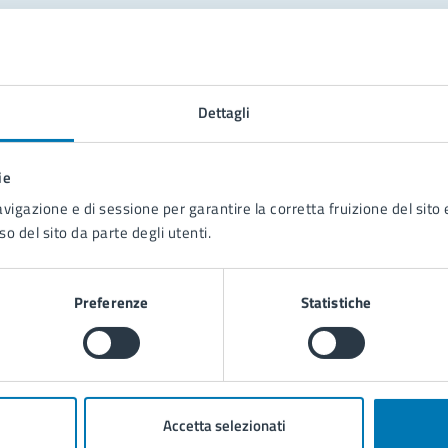
tatta il comune
Leggi le domande frequenti
Dettagli
Richiedi assistenza
ie
Prenota appuntamento
avigazione e di sessione per garantire la corretta fruizione del sito e
so del sito da parte degli utenti.
blemi in città
Segnala disservizio
Preferenze
Statistiche
Accetta selezionati
poli