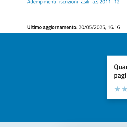
Adempimenti_iscrizioni_asili_a.s.2011_12
Ultimo aggiornamento:
20/05/2025, 16:16
Quan
pagi
Valuta la
Selezi
Valuta 
Val