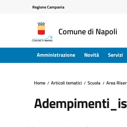
Vai ai contenuti
Vai al footer
Regione Campania
Comune di Napoli
Amministrazione
Novità
Servizi
Home
Articoli tematici
Scuola
Area Rise
Adempimenti_isc