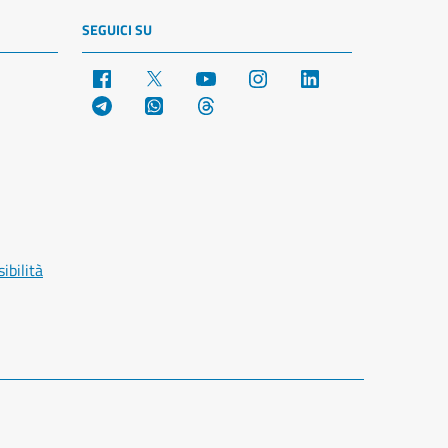
SEGUICI SU
Facebook
X
YouTube
Instagram
LinkedIn
Telegram
WhatsApp
Threads
ibilità