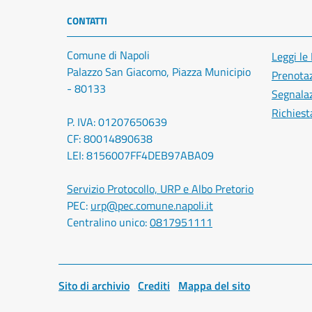
CONTATTI
Comune di Napoli
Leggi le
Palazzo San Giacomo, Piazza Municipio
Prenota
- 80133
Segnalaz
Richiest
P. IVA: 01207650639
CF: 80014890638
LEI: 8156007FF4DEB97ABA09
Servizio Protocollo, URP e Albo Pretorio
PEC:
urp@pec.comune.napoli.it
Centralino unico:
0817951111
Sito di archivio
Crediti
Mappa del sito