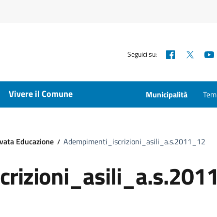
Facebook
X
Seguici su:
Vivere il Comune
Municipalità
Temp
rvata Educazione
Adempimenti_iscrizioni_asili_a.s.2011_12
rizioni_asili_a.s.201