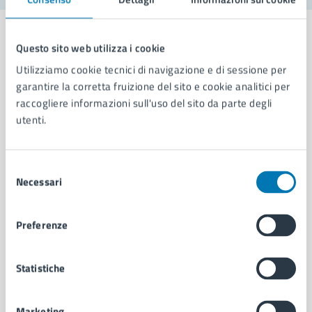
Questo sito web utilizza i cookie
Utilizziamo cookie tecnici di navigazione e di sessione per
Comune di Napoli
garantire la corretta fruizione del sito e cookie analitici per
raccogliere informazioni sull'uso del sito da parte degli
utenti.
AMMINISTRAZIONE
Aree amministrative
Organi di governo
Selezione
Necessari
Municipalità
del
Uffici
consenso
Enti e fondazioni
Preferenze
Politici
Personale amministrativo
Documenti e dati
Statistiche
Intranet, posta aziendale e protocollo
Marketing