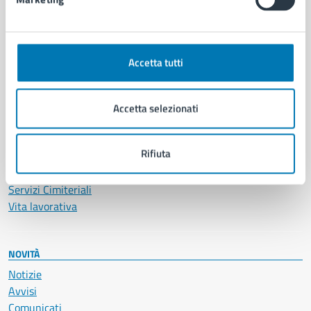
CATEGORIE DI SERVIZIO
Ambiente
Anagrafe e stato civile
Accetta tutti
Autorizzazioni
Cultura e tempo libero
Documenti e certificati
Accetta selezionati
Educazione e formazione
Giustizia e sicurezza pubblica
Rifiuta
Imprese e commercio
Salute, benessere e assistenza
Servizi Cimiteriali
Vita lavorativa
NOVITÀ
Notizie
Avvisi
Comunicati