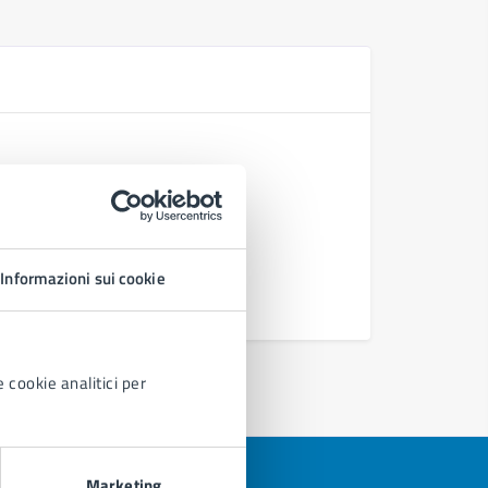
N
Controlli 
Controlli
Trasporto
Incidente 
Informazioni sui cookie
Vedi altri
 cookie analitici per
Marketing