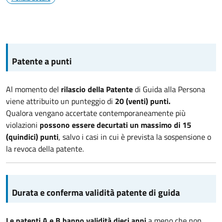
Patente a punti
Al momento del
rilascio della Patente
di Guida alla Persona
viene attribuito un punteggio di
20 (venti) punti.
Qualora vengano accertate contemporaneamente più
violazioni
possono essere decurtati un massimo di 15
(quindici) punti
, salvo i casi in cui è prevista la sospensione o
la revoca della patente.
Durata e conferma validità patente di guida
Le patenti A e B hanno validità dieci anni
a meno che non