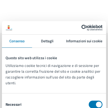
Ultimo aggiornamento:
30/03/2026, 10:08
Consenso
Dettagli
Informazioni sui cookie
Contenuti correlati
Questo sito web utilizza i cookie
Amministrazione
Utilizziamo cookie tecnici di navigazione e di sessione per
garantire la corretta fruizione del sito e cookie analitici per
raccogliere informazioni sull'uso del sito da parte degli
Area Sicurezza
utenti.
Servizio Polizia Locale
Servizio Coordinamento Strategico Operativo
Selezione
Necessari
del