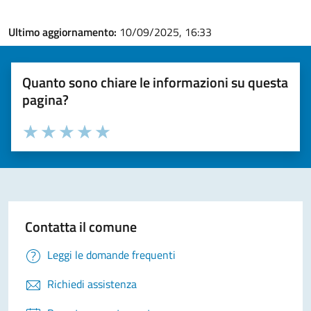
Ultimo aggiornamento:
10/09/2025, 16:33
Quanto sono chiare le informazioni su questa
pagina?
Valuta la chiarezza delle informazioni (da 1 a 5 stelle)
Seleziona il numero di stelle per valutare la chiarezza delle i
Valuta 1 stelle su 5
Valuta 2 stelle su 5
Valuta 3 stelle su 5
Valuta 4 stelle su 5
Valuta 5 stelle su 5
Contatta il comune
Leggi le domande frequenti
Richiedi assistenza