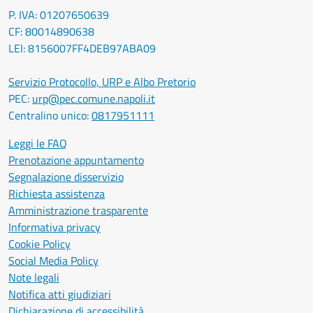
P. IVA: 01207650639
CF: 80014890638
LEI: 8156007FF4DEB97ABA09
Servizio Protocollo, URP e Albo Pretorio
PEC:
urp@pec.comune.napoli.it
Centralino unico:
0817951111
Leggi le FAQ
Prenotazione appuntamento
Segnalazione disservizio
Richiesta assistenza
Amministrazione trasparente
Informativa privacy
Cookie Policy
Social Media Policy
Note legali
Notifica atti giudiziari
Dichiarazione di accessibilità