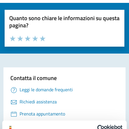
Quanto sono chiare le informazioni su questa
pagina?
Valuta la chiarezza delle informazioni (da 1 a 5 stelle)
Seleziona il numero di stelle per valutare la chiarezza delle i
Valuta 1 stelle su 5
Valuta 2 stelle su 5
Valuta 3 stelle su 5
Valuta 4 stelle su 5
Valuta 5 stelle su 5
Contatta il comune
Leggi le domande frequenti
Richiedi assistenza
Prenota appuntamento
Problemi in città