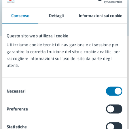
Segnala disservizio
Consenso
Dettagli
Informazioni sui cookie
Questo sito web utilizza i cookie
Utilizziamo cookie tecnici di navigazione e di sessione per
garantire la corretta fruizione del sito e cookie analitici per
raccogliere informazioni sull'uso del sito da parte degli
utenti.
Comune di Napoli
Selezione
AMMINISTRAZIONE
Necessari
del
Aree amministrative
consenso
Organi di governo
Municipalità
Preferenze
Uffici
Enti e fondazioni
Statistiche
Politici