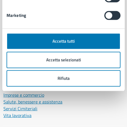
Personale amministrativo
Documenti e dati
Marketing
Intranet, posta aziendale e protocollo
CATEGORIE DI SERVIZIO
Accetta tutti
Ambiente
Anagrafe e stato civile
Accetta selezionati
Autorizzazioni
Cultura e tempo libero
Documenti e certificati
Rifiuta
Educazione e formazione
Giustizia e sicurezza pubblica
Imprese e commercio
Salute, benessere e assistenza
Servizi Cimiteriali
Vita lavorativa