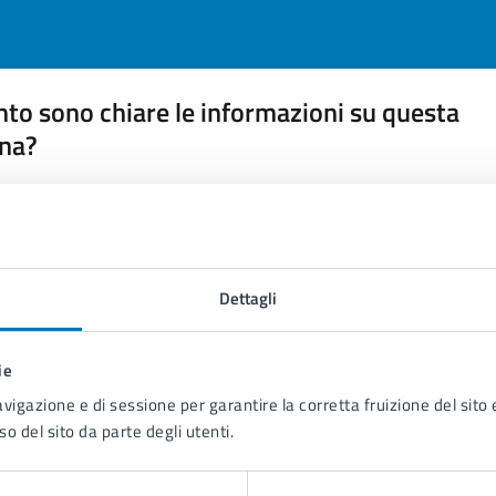
to sono chiare le informazioni su questa
na?
 chiarezza delle informazioni (da 1 a 5 stelle)
ona il numero di stelle per valutare la chiarezza delle inform
1 stelle su 5
uta 2 stelle su 5
Valuta 3 stelle su 5
Valuta 4 stelle su 5
Valuta 5 stelle su 5
Dettagli
ie
avigazione e di sessione per garantire la corretta fruizione del sito e
tatta il comune
so del sito da parte degli utenti.
Leggi le domande frequenti