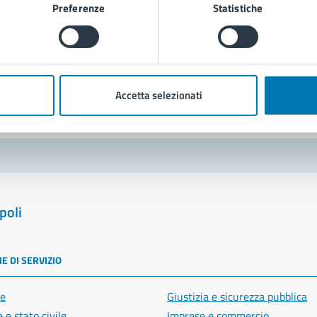
Preferenze
Statistiche
Richiedi assistenza
Prenota appuntamento
blemi in città
Accetta selezionati
Segnala disservizio
poli
E DI SERVIZIO
e
Giustizia e sicurezza pubblica
 e stato civile
Imprese e commercio