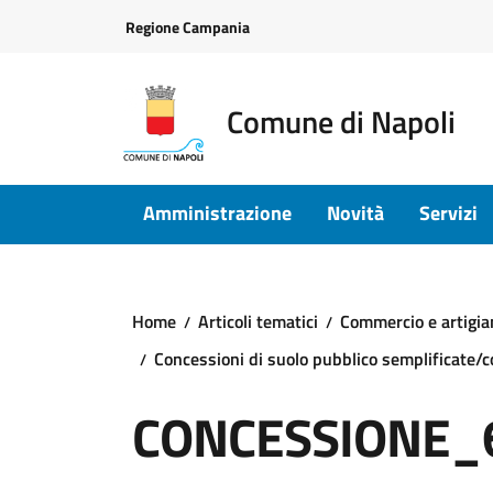
Vai ai contenuti
Vai al footer
Regione Campania
Comune di Napoli
Amministrazione
Novità
Servizi
Home
Articoli tematici
Commercio e artigia
Concessioni di suolo pubblico semplificate/c
CONCESSIONE_