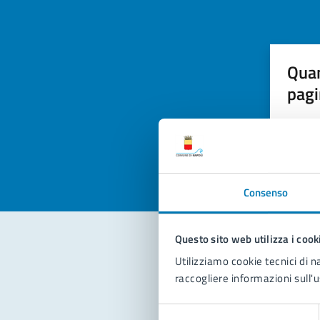
Quan
pagi
Valuta la
Selezi
Valuta 
Val
Consenso
Questo sito web utilizza i cook
Utilizziamo cookie tecnici di n
Con
raccogliere informazioni sull'u
Selezione