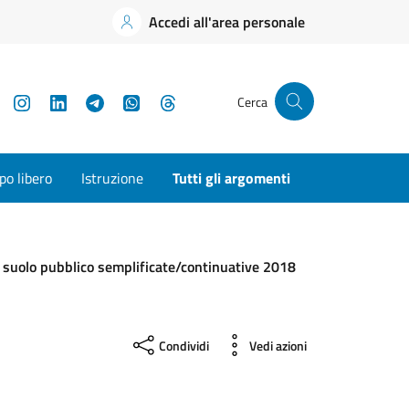
Accedi all'area personale
YouTube
Instagram
LinkedIn
Telegram
WhatsApp
Threads
Cerca
o libero
Istruzione
Tutti gli argomenti
 suolo pubblico semplificate/continuative 2018
Condividi
Vedi azioni