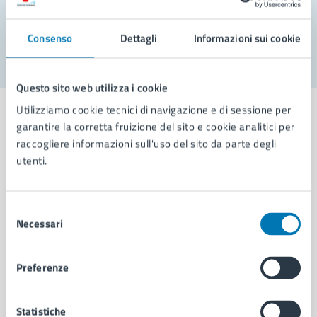
Segnala disservizio
Consenso
Dettagli
Informazioni sui cookie
Questo sito web utilizza i cookie
Utilizziamo cookie tecnici di navigazione e di sessione per
garantire la corretta fruizione del sito e cookie analitici per
raccogliere informazioni sull'uso del sito da parte degli
utenti.
Comune di Napoli
Selezione
AMMINISTRAZIONE
Necessari
del
Aree amministrative
consenso
Organi di governo
Municipalità
Preferenze
Uffici
Enti e fondazioni
Statistiche
Politici