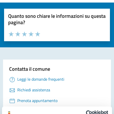
Quanto sono chiare le informazioni su questa
pagina?
Valuta la chiarezza delle informazioni (da 1 a 5 stelle)
Seleziona il numero di stelle per valutare la chiarezza delle i
Valuta 1 stelle su 5
Valuta 2 stelle su 5
Valuta 3 stelle su 5
Valuta 4 stelle su 5
Valuta 5 stelle su 5
Contatta il comune
Leggi le domande frequenti
Richiedi assistenza
Prenota appuntamento
Problemi in città