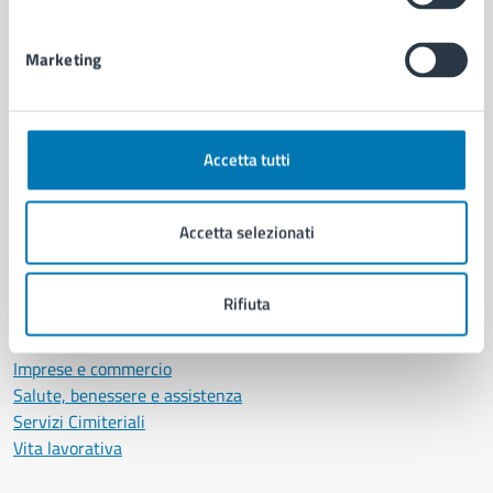
Personale amministrativo
Documenti e dati
Marketing
Intranet, posta aziendale e protocollo
CATEGORIE DI SERVIZIO
Accetta tutti
Ambiente
Anagrafe e stato civile
Accetta selezionati
Autorizzazioni
Cultura e tempo libero
Documenti e certificati
Rifiuta
Educazione e formazione
Giustizia e sicurezza pubblica
Imprese e commercio
Salute, benessere e assistenza
Servizi Cimiteriali
Vita lavorativa