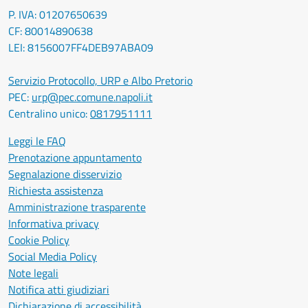
P. IVA: 01207650639
CF: 80014890638
LEI: 8156007FF4DEB97ABA09
Servizio Protocollo, URP e Albo Pretorio
PEC:
urp@pec.comune.napoli.it
Centralino unico:
0817951111
Leggi le FAQ
Prenotazione appuntamento
Segnalazione disservizio
Richiesta assistenza
Amministrazione trasparente
Informativa privacy
Cookie Policy
Social Media Policy
Note legali
Notifica atti giudiziari
Dichiarazione di accessibilità