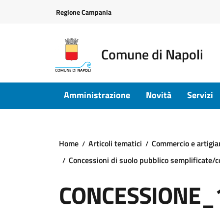
Vai ai contenuti
Vai al footer
Regione Campania
Comune di Napoli
Amministrazione
Novità
Servizi
Home
Articoli tematici
Commercio e artigia
Concessioni di suolo pubblico semplificate/
CONCESSIONE_