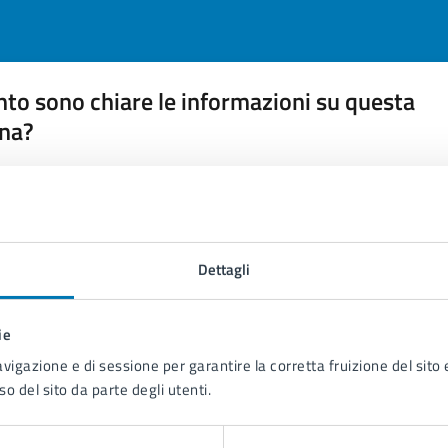
to sono chiare le informazioni su questa
na?
 chiarezza delle informazioni (da 1 a 5 stelle)
ona il numero di stelle per valutare la chiarezza delle inform
1 stelle su 5
uta 2 stelle su 5
Valuta 3 stelle su 5
Valuta 4 stelle su 5
Valuta 5 stelle su 5
Dettagli
ie
avigazione e di sessione per garantire la corretta fruizione del sito e
tatta il comune
so del sito da parte degli utenti.
Leggi le domande frequenti