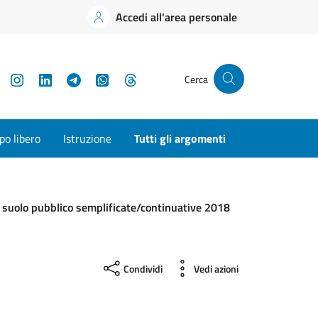
Accedi all'area personale
YouTube
Instagram
LinkedIn
Telegram
WhatsApp
Threads
Cerca
o libero
Istruzione
Tutti gli argomenti
 suolo pubblico semplificate/continuative 2018
Condividi
Vedi azioni