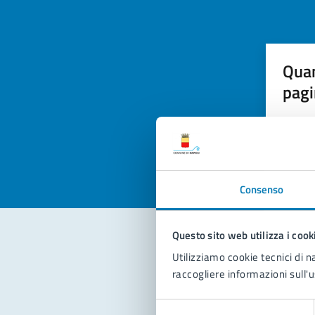
Quan
pagi
Valuta la
Selezi
Valuta 
Val
Consenso
Questo sito web utilizza i cook
Utilizziamo cookie tecnici di n
Con
raccogliere informazioni sull'u
Selezione