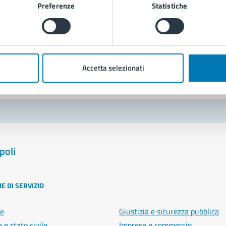
Preferenze
Statistiche
Richiedi assistenza
Prenota appuntamento
blemi in città
Accetta selezionati
Segnala disservizio
poli
E DI SERVIZIO
e
Giustizia e sicurezza pubblica
 e stato civile
Imprese e commercio