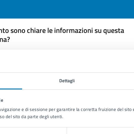
to sono chiare le informazioni su questa
na?
 chiarezza delle informazioni (da 1 a 5 stelle)
ona il numero di stelle per valutare la chiarezza delle inform
1 stelle su 5
uta 2 stelle su 5
Valuta 3 stelle su 5
Valuta 4 stelle su 5
Valuta 5 stelle su 5
Dettagli
ie
avigazione e di sessione per garantire la corretta fruizione del sito e
tatta il comune
so del sito da parte degli utenti.
Leggi le domande frequenti