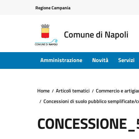
Vai ai contenuti
Vai al footer
Regione Campania
Comune di Napoli
Amministrazione
Novità
Servizi
Home
Articoli tematici
Commercio e artigia
Concessioni di suolo pubblico semplificate/
CONCESSIONE_