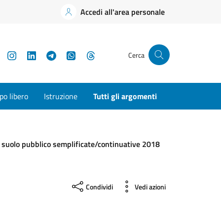
Accedi all'area personale
YouTube
Instagram
LinkedIn
Telegram
WhatsApp
Threads
Cerca
o libero
Istruzione
Tutti gli argomenti
 suolo pubblico semplificate/continuative 2018
Condividi
Vedi azioni