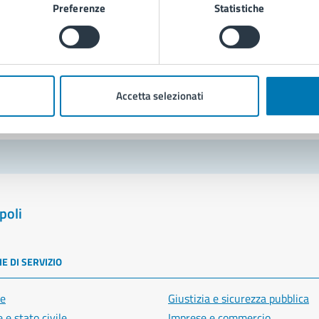
Preferenze
Statistiche
Richiedi assistenza
Prenota appuntamento
blemi in città
Accetta selezionati
Segnala disservizio
poli
E DI SERVIZIO
e
Giustizia e sicurezza pubblica
 e stato civile
Imprese e commercio