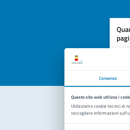
Quan
pagi
Valuta la
Selezi
Valuta 
Val
Consenso
Questo sito web utilizza i cook
Utilizziamo cookie tecnici di n
Con
raccogliere informazioni sull'u
Selezione