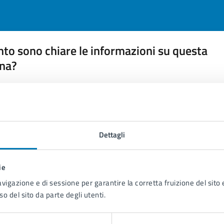
to sono chiare le informazioni su questa
na?
 chiarezza delle informazioni (da 1 a 5 stelle)
ona il numero di stelle per valutare la chiarezza delle inform
1 stelle su 5
uta 2 stelle su 5
Valuta 3 stelle su 5
Valuta 4 stelle su 5
Valuta 5 stelle su 5
Dettagli
ie
avigazione e di sessione per garantire la corretta fruizione del sito e
tatta il comune
so del sito da parte degli utenti.
Leggi le domande frequenti