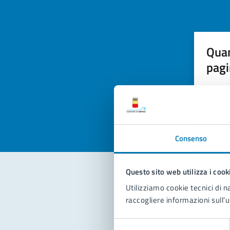
Quan
pagi
Valuta la
Selezi
Valuta 
Val
Consenso
Questo sito web utilizza i cook
Utilizziamo cookie tecnici di n
Con
raccogliere informazioni sull'u
Selezione