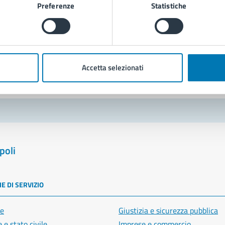
Preferenze
Statistiche
Richiedi assistenza
Prenota appuntamento
blemi in città
Accetta selezionati
Segnala disservizio
poli
E DI SERVIZIO
e
Giustizia e sicurezza pubblica
 e stato civile
Imprese e commercio