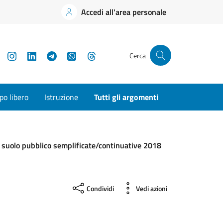
Accedi all'area personale
YouTube
Instagram
LinkedIn
Telegram
WhatsApp
Threads
Cerca
o libero
Istruzione
Tutti gli argomenti
 suolo pubblico semplificate/continuative 2018
Condividi
Vedi azioni