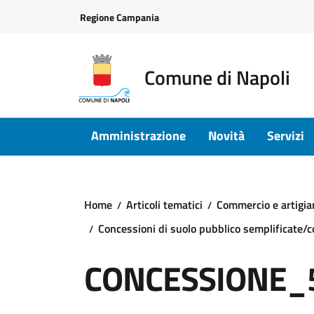
Vai ai contenuti
Vai al footer
Regione Campania
Comune di Napoli
Amministrazione
Novità
Servizi
Home
Articoli tematici
Commercio e artigia
Concessioni di suolo pubblico semplificate/
CONCESSIONE_