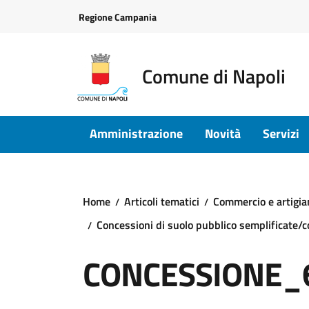
Vai ai contenuti
Vai al footer
Regione Campania
Comune di Napoli
Amministrazione
Novità
Servizi
Home
Articoli tematici
Commercio e artigia
Concessioni di suolo pubblico semplificate/
CONCESSIONE_