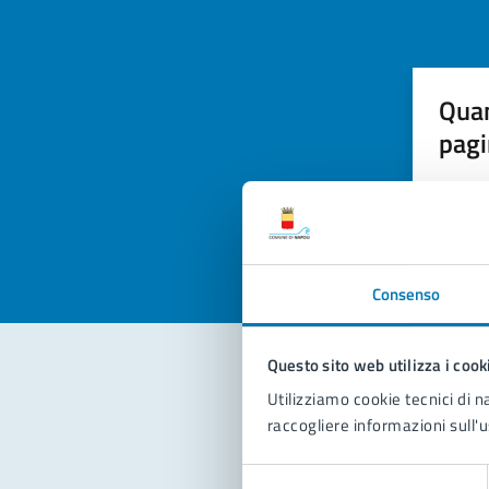
Quan
pagi
Valuta la
Selezi
Valuta 
Val
Consenso
Questo sito web utilizza i cook
Utilizziamo cookie tecnici di n
Con
raccogliere informazioni sull'u
Selezione