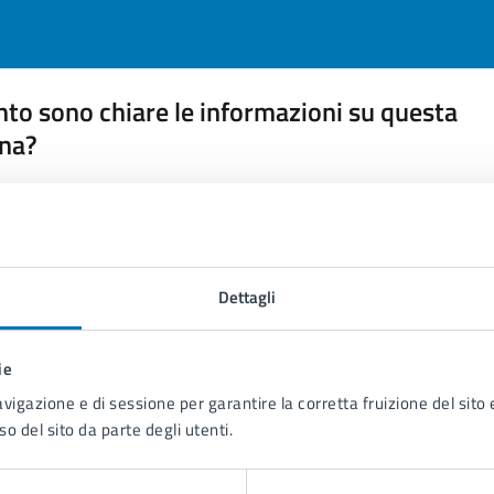
to sono chiare le informazioni su questa
na?
 chiarezza delle informazioni (da 1 a 5 stelle)
ona il numero di stelle per valutare la chiarezza delle inform
1 stelle su 5
uta 2 stelle su 5
Valuta 3 stelle su 5
Valuta 4 stelle su 5
Valuta 5 stelle su 5
Dettagli
ie
avigazione e di sessione per garantire la corretta fruizione del sito e
tatta il comune
so del sito da parte degli utenti.
Leggi le domande frequenti