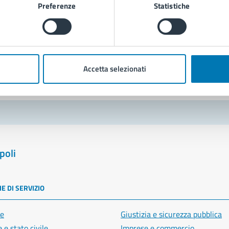
Preferenze
Statistiche
Richiedi assistenza
Prenota appuntamento
blemi in città
Accetta selezionati
Segnala disservizio
poli
E DI SERVIZIO
e
Giustizia e sicurezza pubblica
 e stato civile
Imprese e commercio