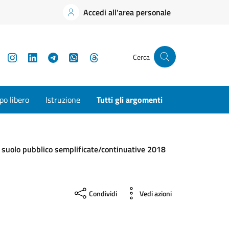
Accedi all'area personale
YouTube
Instagram
LinkedIn
Telegram
WhatsApp
Threads
Cerca
o libero
Istruzione
Tutti gli argomenti
 suolo pubblico semplificate/continuative 2018
Condividi
Vedi azioni