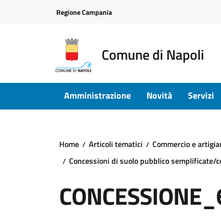
Vai ai contenuti
Vai al footer
Regione Campania
Comune di Napoli
Amministrazione
Novità
Servizi
Home
Articoli tematici
Commercio e artigia
Concessioni di suolo pubblico semplificate/
CONCESSIONE_