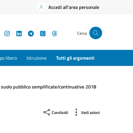
Accedi all'area personale
YouTube
Instagram
LinkedIn
Telegram
WhatsApp
Threads
Cerca
o libero
Istruzione
Tutti gli argomenti
 suolo pubblico semplificate/continuative 2018
Condividi
Vedi azioni