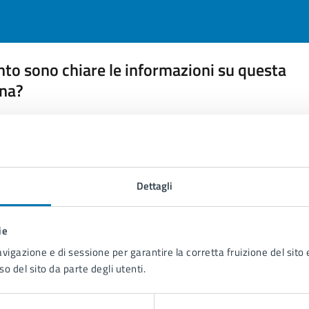
to sono chiare le informazioni su questa
na?
 chiarezza delle informazioni (da 1 a 5 stelle)
ona il numero di stelle per valutare la chiarezza delle inform
1 stelle su 5
uta 2 stelle su 5
Valuta 3 stelle su 5
Valuta 4 stelle su 5
Valuta 5 stelle su 5
Dettagli
ie
avigazione e di sessione per garantire la corretta fruizione del sito e
tatta il comune
so del sito da parte degli utenti.
Leggi le domande frequenti