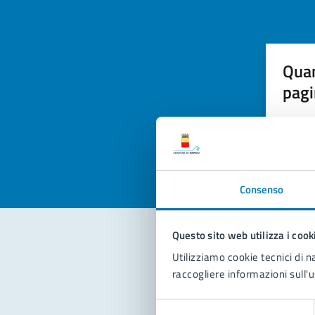
Quan
pagi
Valuta la
Selezi
Valuta 
Val
Consenso
Questo sito web utilizza i cook
Utilizziamo cookie tecnici di n
Con
raccogliere informazioni sull'u
Selezione