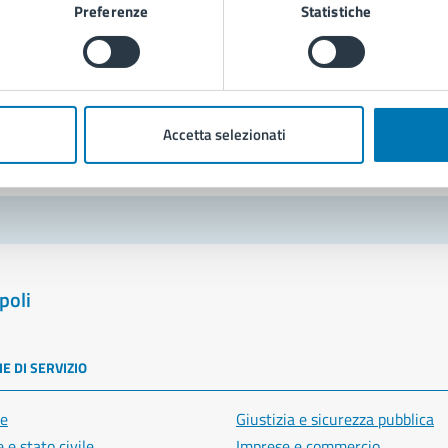
Preferenze
Statistiche
Richiedi assistenza
Prenota appuntamento
blemi in città
Accetta selezionati
Segnala disservizio
poli
E DI SERVIZIO
e
Giustizia e sicurezza pubblica
 e stato civile
Imprese e commercio