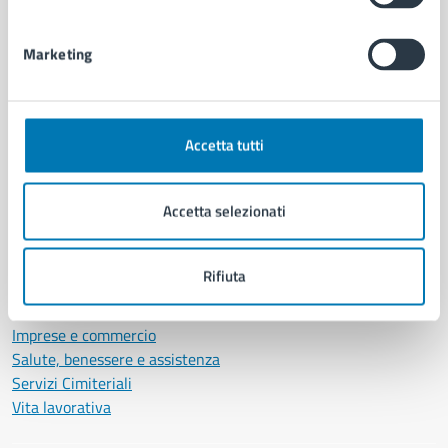
Personale amministrativo
Documenti e dati
Marketing
Intranet, posta aziendale e protocollo
CATEGORIE DI SERVIZIO
Accetta tutti
Ambiente
Anagrafe e stato civile
Accetta selezionati
Autorizzazioni
Cultura e tempo libero
Documenti e certificati
Rifiuta
Educazione e formazione
Giustizia e sicurezza pubblica
Imprese e commercio
Salute, benessere e assistenza
Servizi Cimiteriali
Vita lavorativa