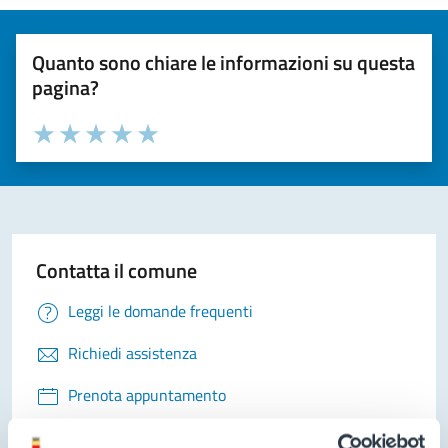
Quanto sono chiare le informazioni su questa
pagina?
Valuta la chiarezza delle informazioni (da 1 a 5 stelle)
Seleziona il numero di stelle per valutare la chiarezza delle i
Valuta 1 stelle su 5
Valuta 2 stelle su 5
Valuta 3 stelle su 5
Valuta 4 stelle su 5
Valuta 5 stelle su 5
Contatta il comune
Leggi le domande frequenti
Richiedi assistenza
Prenota appuntamento
Problemi in città