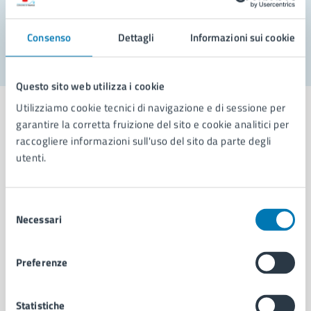
Segnala disservizio
Consenso
Dettagli
Informazioni sui cookie
Questo sito web utilizza i cookie
Utilizziamo cookie tecnici di navigazione e di sessione per
garantire la corretta fruizione del sito e cookie analitici per
raccogliere informazioni sull'uso del sito da parte degli
utenti.
Comune di Napoli
Selezione
AMMINISTRAZIONE
Necessari
del
Aree amministrative
consenso
Organi di governo
Municipalità
Preferenze
Uffici
Enti e fondazioni
Statistiche
Politici