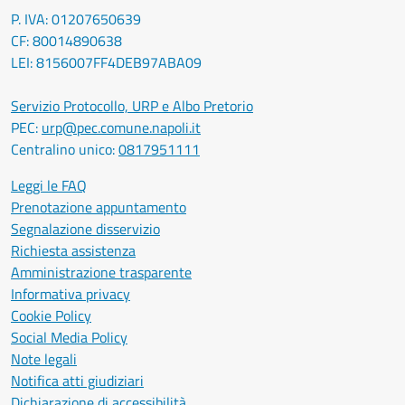
P. IVA: 01207650639
CF: 80014890638
LEI: 8156007FF4DEB97ABA09
Servizio Protocollo, URP e Albo Pretorio
PEC:
urp@pec.comune.napoli.it
Centralino unico:
0817951111
Leggi le FAQ
Prenotazione appuntamento
Segnalazione disservizio
Richiesta assistenza
Amministrazione trasparente
Informativa privacy
Cookie Policy
Social Media Policy
Note legali
Notifica atti giudiziari
Dichiarazione di accessibilità