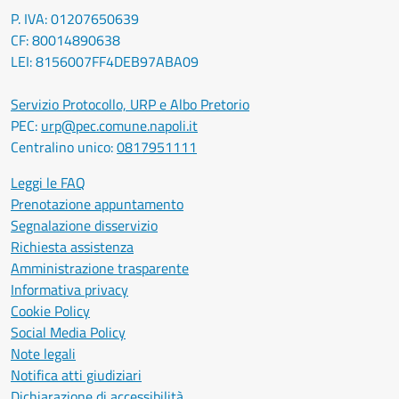
P. IVA: 01207650639
CF: 80014890638
LEI: 8156007FF4DEB97ABA09
Servizio Protocollo, URP e Albo Pretorio
PEC:
urp@pec.comune.napoli.it
Centralino unico:
0817951111
Leggi le FAQ
Prenotazione appuntamento
Segnalazione disservizio
Richiesta assistenza
Amministrazione trasparente
Informativa privacy
Cookie Policy
Social Media Policy
Note legali
Notifica atti giudiziari
Dichiarazione di accessibilità