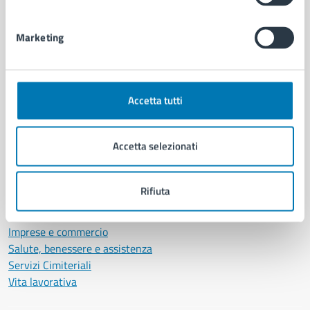
Personale amministrativo
Documenti e dati
Marketing
Intranet, posta aziendale e protocollo
CATEGORIE DI SERVIZIO
Accetta tutti
Ambiente
Anagrafe e stato civile
Accetta selezionati
Autorizzazioni
Cultura e tempo libero
Documenti e certificati
Rifiuta
Educazione e formazione
Giustizia e sicurezza pubblica
Imprese e commercio
Salute, benessere e assistenza
Servizi Cimiteriali
Vita lavorativa