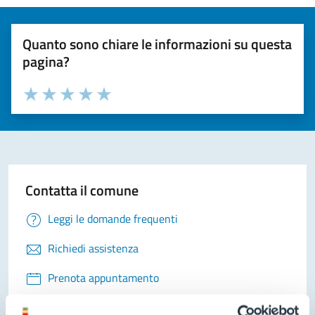
Quanto sono chiare le informazioni su questa
pagina?
Valuta la chiarezza delle informazioni (da 1 a 5 stelle)
Seleziona il numero di stelle per valutare la chiarezza delle i
Valuta 1 stelle su 5
Valuta 2 stelle su 5
Valuta 3 stelle su 5
Valuta 4 stelle su 5
Valuta 5 stelle su 5
Contatta il comune
Leggi le domande frequenti
Richiedi assistenza
Prenota appuntamento
Problemi in città