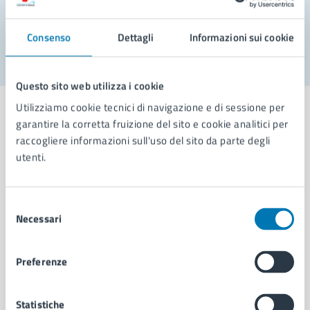
Segnala disservizio
Consenso
Dettagli
Informazioni sui cookie
Questo sito web utilizza i cookie
Utilizziamo cookie tecnici di navigazione e di sessione per
garantire la corretta fruizione del sito e cookie analitici per
raccogliere informazioni sull'uso del sito da parte degli
utenti.
Comune di Napoli
Selezione
AMMINISTRAZIONE
Necessari
del
Aree amministrative
consenso
Organi di governo
Municipalità
Preferenze
Uffici
Enti e fondazioni
Statistiche
Politici