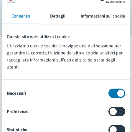
Segnala disservizio
Consenso
Dettagli
Informazioni sui cookie
Questo sito web utilizza i cookie
Utilizziamo cookie tecnici di navigazione e di sessione per
garantire la corretta fruizione del sito e cookie analitici per
raccogliere informazioni sull'uso del sito da parte degli
utenti.
Comune di Napoli
Selezione
AMMINISTRAZIONE
Necessari
del
Aree amministrative
consenso
Organi di governo
Municipalità
Preferenze
Uffici
Enti e fondazioni
Statistiche
Politici