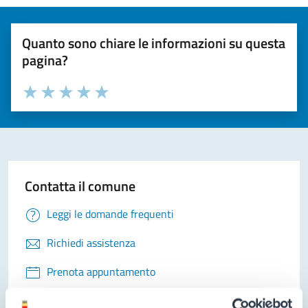
Quanto sono chiare le informazioni su questa
pagina?
Valuta la chiarezza delle informazioni (da 1 a 5 stelle)
Seleziona il numero di stelle per valutare la chiarezza delle i
Valuta 1 stelle su 5
Valuta 2 stelle su 5
Valuta 3 stelle su 5
Valuta 4 stelle su 5
Valuta 5 stelle su 5
Contatta il comune
Leggi le domande frequenti
Richiedi assistenza
Prenota appuntamento
Problemi in città