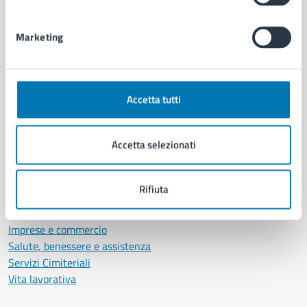
Personale amministrativo
Documenti e dati
Marketing
Intranet, posta aziendale e protocollo
CATEGORIE DI SERVIZIO
Accetta tutti
Ambiente
Anagrafe e stato civile
Accetta selezionati
Autorizzazioni
Cultura e tempo libero
Documenti e certificati
Rifiuta
Educazione e formazione
Giustizia e sicurezza pubblica
Imprese e commercio
Salute, benessere e assistenza
Servizi Cimiteriali
Vita lavorativa