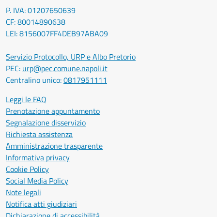
P. IVA: 01207650639
CF: 80014890638
LEI: 8156007FF4DEB97ABA09
Servizio Protocollo, URP e Albo Pretorio
PEC:
urp@pec.comune.napoli.it
Centralino unico:
0817951111
Leggi le FAQ
Prenotazione appuntamento
Segnalazione disservizio
Richiesta assistenza
Amministrazione trasparente
Informativa privacy
Cookie Policy
Social Media Policy
Note legali
Notifica atti giudiziari
Dichiarazione di accessibilità