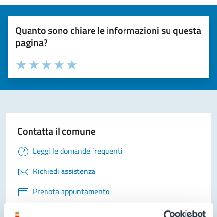
Quanto sono chiare le informazioni su questa
pagina?
Valuta la chiarezza delle informazioni (da 1 a 5 stelle)
Seleziona il numero di stelle per valutare la chiarezza delle i
Valuta 1 stelle su 5
Valuta 2 stelle su 5
Valuta 3 stelle su 5
Valuta 4 stelle su 5
Valuta 5 stelle su 5
Contatta il comune
Leggi le domande frequenti
Richiedi assistenza
Prenota appuntamento
Problemi in città