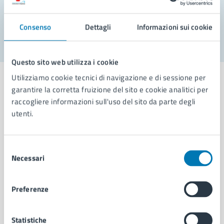
Segnala disservizio
Consenso
Dettagli
Informazioni sui cookie
Questo sito web utilizza i cookie
Utilizziamo cookie tecnici di navigazione e di sessione per
garantire la corretta fruizione del sito e cookie analitici per
raccogliere informazioni sull'uso del sito da parte degli
utenti.
Comune di Napoli
Selezione
AMMINISTRAZIONE
Necessari
del
Aree amministrative
consenso
Organi di governo
Municipalità
Preferenze
Uffici
Enti e fondazioni
Statistiche
Politici