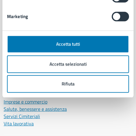
Personale amministrativo
Documenti e dati
Marketing
Intranet, posta aziendale e protocollo
CATEGORIE DI SERVIZIO
Accetta tutti
Ambiente
Anagrafe e stato civile
Accetta selezionati
Autorizzazioni
Cultura e tempo libero
Documenti e certificati
Rifiuta
Educazione e formazione
Giustizia e sicurezza pubblica
Imprese e commercio
Salute, benessere e assistenza
Servizi Cimiteriali
Vita lavorativa