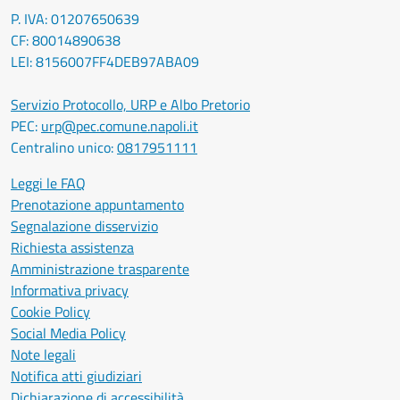
P. IVA: 01207650639
CF: 80014890638
LEI: 8156007FF4DEB97ABA09
Servizio Protocollo, URP e Albo Pretorio
PEC:
urp@pec.comune.napoli.it
Centralino unico:
0817951111
Leggi le FAQ
Prenotazione appuntamento
Segnalazione disservizio
Richiesta assistenza
Amministrazione trasparente
Informativa privacy
Cookie Policy
Social Media Policy
Note legali
Notifica atti giudiziari
Dichiarazione di accessibilità