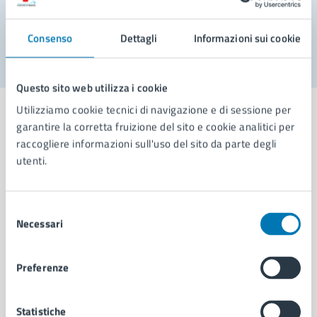
Segnala disservizio
Consenso
Dettagli
Informazioni sui cookie
Questo sito web utilizza i cookie
Utilizziamo cookie tecnici di navigazione e di sessione per
garantire la corretta fruizione del sito e cookie analitici per
raccogliere informazioni sull'uso del sito da parte degli
utenti.
Comune di Napoli
Selezione
AMMINISTRAZIONE
Necessari
del
Aree amministrative
consenso
Organi di governo
Municipalità
Preferenze
Uffici
Enti e fondazioni
Statistiche
Politici