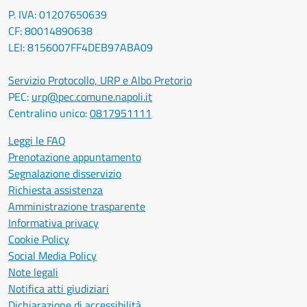
P. IVA: 01207650639
CF: 80014890638
LEI: 8156007FF4DEB97ABA09
Servizio Protocollo, URP e Albo Pretorio
PEC:
urp@pec.comune.napoli.it
Centralino unico:
0817951111
Leggi le FAQ
Prenotazione appuntamento
Segnalazione disservizio
Richiesta assistenza
Amministrazione trasparente
Informativa privacy
Cookie Policy
Social Media Policy
Note legali
Notifica atti giudiziari
Dichiarazione di accessibilità