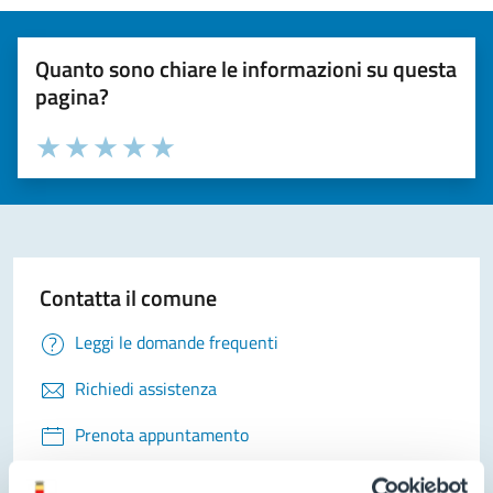
Quanto sono chiare le informazioni su questa
pagina?
Valuta la chiarezza delle informazioni (da 1 a 5 stelle)
Seleziona il numero di stelle per valutare la chiarezza delle i
Valuta 1 stelle su 5
Valuta 2 stelle su 5
Valuta 3 stelle su 5
Valuta 4 stelle su 5
Valuta 5 stelle su 5
Contatta il comune
Leggi le domande frequenti
Richiedi assistenza
Prenota appuntamento
Problemi in città