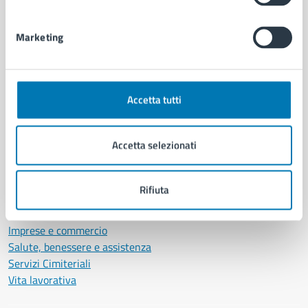
Personale amministrativo
Documenti e dati
Marketing
Intranet, posta aziendale e protocollo
CATEGORIE DI SERVIZIO
Accetta tutti
Ambiente
Anagrafe e stato civile
Accetta selezionati
Autorizzazioni
Cultura e tempo libero
Documenti e certificati
Rifiuta
Educazione e formazione
Giustizia e sicurezza pubblica
Imprese e commercio
Salute, benessere e assistenza
Servizi Cimiteriali
Vita lavorativa