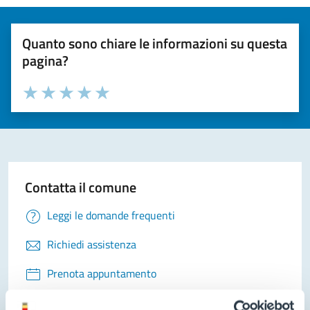
Quanto sono chiare le informazioni su questa
pagina?
Valuta la chiarezza delle informazioni (da 1 a 5 stelle)
Seleziona il numero di stelle per valutare la chiarezza delle i
Valuta 1 stelle su 5
Valuta 2 stelle su 5
Valuta 3 stelle su 5
Valuta 4 stelle su 5
Valuta 5 stelle su 5
Contatta il comune
Leggi le domande frequenti
Richiedi assistenza
Prenota appuntamento
Problemi in città