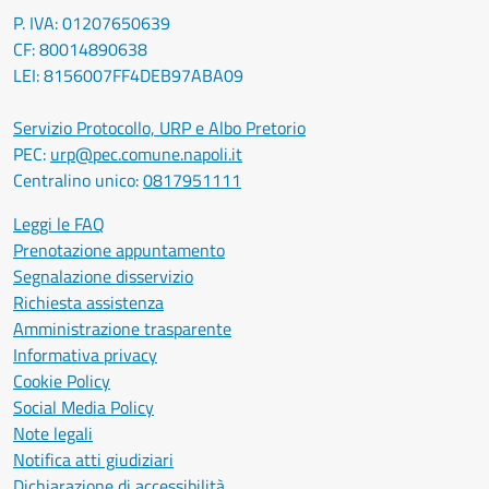
P. IVA: 01207650639
CF: 80014890638
LEI: 8156007FF4DEB97ABA09
Servizio Protocollo, URP e Albo Pretorio
PEC:
urp@pec.comune.napoli.it
Centralino unico:
0817951111
Leggi le FAQ
Prenotazione appuntamento
Segnalazione disservizio
Richiesta assistenza
Amministrazione trasparente
Informativa privacy
Cookie Policy
Social Media Policy
Note legali
Notifica atti giudiziari
Dichiarazione di accessibilità