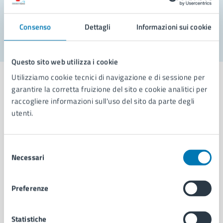
Segnala disservizio
Consenso
Dettagli
Informazioni sui cookie
Questo sito web utilizza i cookie
Utilizziamo cookie tecnici di navigazione e di sessione per
garantire la corretta fruizione del sito e cookie analitici per
raccogliere informazioni sull'uso del sito da parte degli
utenti.
Comune di Napoli
Selezione
AMMINISTRAZIONE
Necessari
del
Aree amministrative
consenso
Organi di governo
Municipalità
Preferenze
Uffici
Enti e fondazioni
Statistiche
Politici