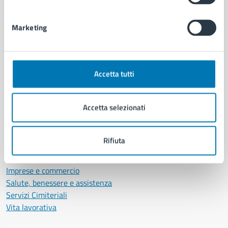
Personale amministrativo
Documenti e dati
Marketing
Intranet, posta aziendale e protocollo
CATEGORIE DI SERVIZIO
Accetta tutti
Ambiente
Anagrafe e stato civile
Accetta selezionati
Autorizzazioni
Cultura e tempo libero
Documenti e certificati
Rifiuta
Educazione e formazione
Giustizia e sicurezza pubblica
Imprese e commercio
Salute, benessere e assistenza
Servizi Cimiteriali
Vita lavorativa