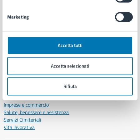
Personale amministrativo
Documenti e dati
Marketing
Intranet, posta aziendale e protocollo
CATEGORIE DI SERVIZIO
Accetta tutti
Ambiente
Anagrafe e stato civile
Accetta selezionati
Autorizzazioni
Cultura e tempo libero
Documenti e certificati
Rifiuta
Educazione e formazione
Giustizia e sicurezza pubblica
Imprese e commercio
Salute, benessere e assistenza
Servizi Cimiteriali
Vita lavorativa