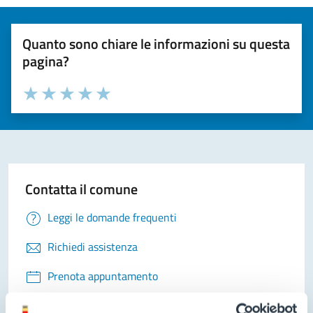
Quanto sono chiare le informazioni su questa
pagina?
Valuta la chiarezza delle informazioni (da 1 a 5 stelle)
Seleziona il numero di stelle per valutare la chiarezza delle i
Valuta 1 stelle su 5
Valuta 2 stelle su 5
Valuta 3 stelle su 5
Valuta 4 stelle su 5
Valuta 5 stelle su 5
Contatta il comune
Leggi le domande frequenti
Richiedi assistenza
Prenota appuntamento
Problemi in città