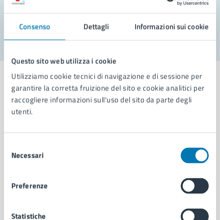
Segnala disservizio
Consenso
Dettagli
Informazioni sui cookie
Questo sito web utilizza i cookie
Utilizziamo cookie tecnici di navigazione e di sessione per
garantire la corretta fruizione del sito e cookie analitici per
raccogliere informazioni sull'uso del sito da parte degli
utenti.
Comune di Napoli
Selezione
AMMINISTRAZIONE
Necessari
del
Aree amministrative
consenso
Organi di governo
Municipalità
Preferenze
Uffici
Enti e fondazioni
Statistiche
Politici