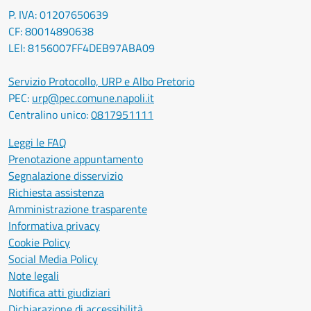
P. IVA: 01207650639
CF: 80014890638
LEI: 8156007FF4DEB97ABA09
Servizio Protocollo, URP e Albo Pretorio
PEC:
urp@pec.comune.napoli.it
Centralino unico:
0817951111
Leggi le FAQ
Prenotazione appuntamento
Segnalazione disservizio
Richiesta assistenza
Amministrazione trasparente
Informativa privacy
Cookie Policy
Social Media Policy
Note legali
Notifica atti giudiziari
Dichiarazione di accessibilità