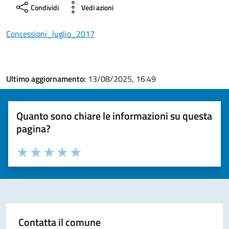
Condividi
Vedi azioni
Concessioni_luglio_2017
Ultimo aggiornamento:
13/08/2025, 16:49
Quanto sono chiare le informazioni su questa
pagina?
Valuta la chiarezza delle informazioni (da 1 a 5 stelle)
Seleziona il numero di stelle per valutare la chiarezza delle i
Valuta 1 stelle su 5
Valuta 2 stelle su 5
Valuta 3 stelle su 5
Valuta 4 stelle su 5
Valuta 5 stelle su 5
Contatta il comune