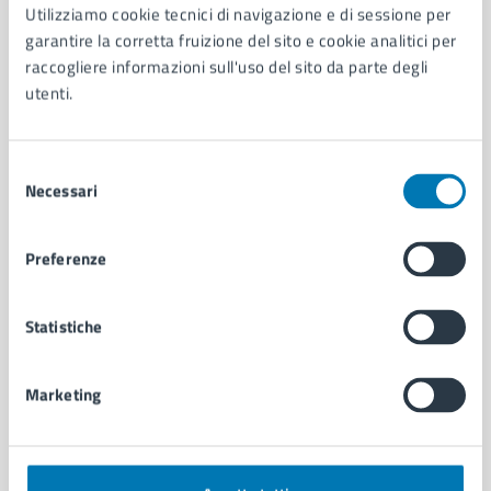
AMMINISTRAZIONE
Utilizziamo cookie tecnici di navigazione e di sessione per
garantire la corretta fruizione del sito e cookie analitici per
Aree amministrative
raccogliere informazioni sull'uso del sito da parte degli
Organi di governo
utenti.
Municipalità
Uffici
Enti e fondazioni
Selezione
Politici
Necessari
del
Personale amministrativo
consenso
Documenti e dati
Intranet, posta aziendale e protocollo
Preferenze
Statistiche
CATEGORIE DI SERVIZIO
Ambiente
Anagrafe e stato civile
Marketing
Autorizzazioni
Cultura e tempo libero
Documenti e certificati