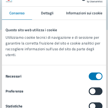
Segnala disservizio
Consenso
Dettagli
Informazioni sui cookie
Questo sito web utilizza i cookie
Utilizziamo cookie tecnici di navigazione e di sessione per
garantire la corretta fruizione del sito e cookie analitici per
raccogliere informazioni sull'uso del sito da parte degli
utenti.
Comune di Napoli
Selezione
AMMINISTRAZIONE
Necessari
del
Aree amministrative
consenso
Organi di governo
Municipalità
Preferenze
Uffici
Enti e fondazioni
Statistiche
Politici