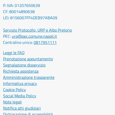
P. IVA: 01207650639
CF: 80014890638
LEI: 8156007FF4DEB97ABA09
Servizio Protocollo, URP e Albo Pretorio
PEC:
urp@pec.comune.napoli.it
Centralino unico:
0817951111
Leggi le FAQ
Prenotazione appuntamento
Segnalazione disservizio
Richiesta assistenza
Amministrazione trasparente
Informativa privacy
Cookie Policy
Social Media Policy
Note legali
Notifica atti giudiziari
Dichiarazione di accessibilità