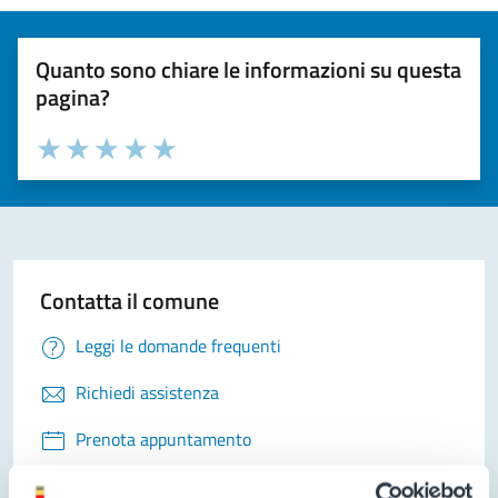
Quanto sono chiare le informazioni su questa
pagina?
Valuta la chiarezza delle informazioni (da 1 a 5 stelle)
Seleziona il numero di stelle per valutare la chiarezza delle i
Valuta 1 stelle su 5
Valuta 2 stelle su 5
Valuta 3 stelle su 5
Valuta 4 stelle su 5
Valuta 5 stelle su 5
Contatta il comune
Leggi le domande frequenti
Richiedi assistenza
Prenota appuntamento
Problemi in città