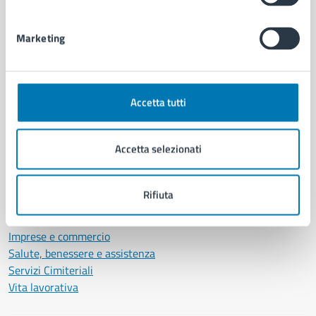
Personale amministrativo
Documenti e dati
Marketing
Intranet, posta aziendale e protocollo
CATEGORIE DI SERVIZIO
Accetta tutti
Ambiente
Anagrafe e stato civile
Accetta selezionati
Autorizzazioni
Cultura e tempo libero
Documenti e certificati
Rifiuta
Educazione e formazione
Giustizia e sicurezza pubblica
Imprese e commercio
Salute, benessere e assistenza
Servizi Cimiteriali
Vita lavorativa