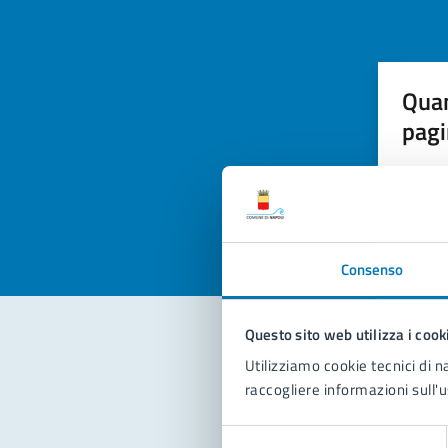
Quan
pagi
Valuta la
Selezi
Valuta 
Val
Consenso
Questo sito web utilizza i cook
Utilizziamo cookie tecnici di n
Con
raccogliere informazioni sull'u
Selezione