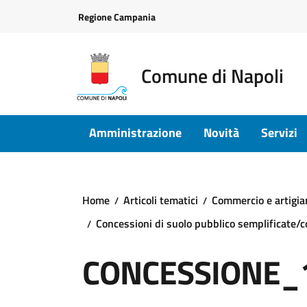
Vai ai contenuti
Vai al footer
Regione Campania
Comune di Napoli
Amministrazione
Novità
Servizi
Home
Articoli tematici
Commercio e artigia
Concessioni di suolo pubblico semplificate/
CONCESSIONE_