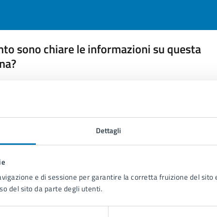
to sono chiare le informazioni su questa
na?
 chiarezza delle informazioni (da 1 a 5 stelle)
ona il numero di stelle per valutare la chiarezza delle inform
1 stelle su 5
uta 2 stelle su 5
Valuta 3 stelle su 5
Valuta 4 stelle su 5
Valuta 5 stelle su 5
Dettagli
ie
avigazione e di sessione per garantire la corretta fruizione del sito e
tatta il comune
so del sito da parte degli utenti.
Leggi le domande frequenti