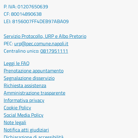
P. IVA: 01207650639
CF: 80014890638
LEI: 8156007FF4DEB97ABA09
Servizio Protocollo, URP e Albo Pretorio
PEC:
urp@pec.comune.napoli.it
Centralino unico:
0817951111
Leggi le FAQ
Prenotazione appuntamento
Segnalazione disservizio
Richiesta assistenza
Amministrazione trasparente
Informativa privacy
Cookie Policy
Social Media Policy
Note legali
Notifica atti giudiziari
Dichiarazione di accessibilità