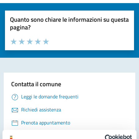
Quanto sono chiare le informazioni su questa
pagina?
Valuta la chiarezza delle informazioni (da 1 a 5 stelle)
Seleziona il numero di stelle per valutare la chiarezza delle i
Valuta 1 stelle su 5
Valuta 2 stelle su 5
Valuta 3 stelle su 5
Valuta 4 stelle su 5
Valuta 5 stelle su 5
Contatta il comune
Leggi le domande frequenti
Richiedi assistenza
Prenota appuntamento
Problemi in città