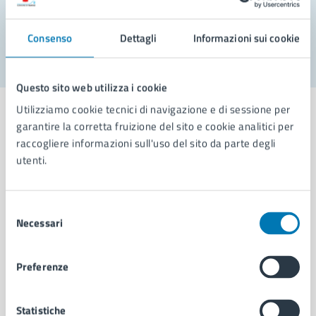
Segnala disservizio
Consenso
Dettagli
Informazioni sui cookie
Questo sito web utilizza i cookie
Utilizziamo cookie tecnici di navigazione e di sessione per
garantire la corretta fruizione del sito e cookie analitici per
raccogliere informazioni sull'uso del sito da parte degli
utenti.
Comune di Napoli
Selezione
AMMINISTRAZIONE
Necessari
del
Aree amministrative
consenso
Organi di governo
Municipalità
Preferenze
Uffici
Enti e fondazioni
Statistiche
Politici