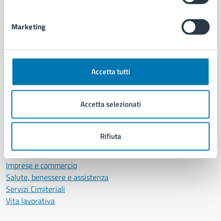
Personale amministrativo
Documenti e dati
Marketing
Intranet, posta aziendale e protocollo
CATEGORIE DI SERVIZIO
Accetta tutti
Ambiente
Anagrafe e stato civile
Accetta selezionati
Autorizzazioni
Cultura e tempo libero
Documenti e certificati
Rifiuta
Educazione e formazione
Giustizia e sicurezza pubblica
Imprese e commercio
Salute, benessere e assistenza
Servizi Cimiteriali
Vita lavorativa