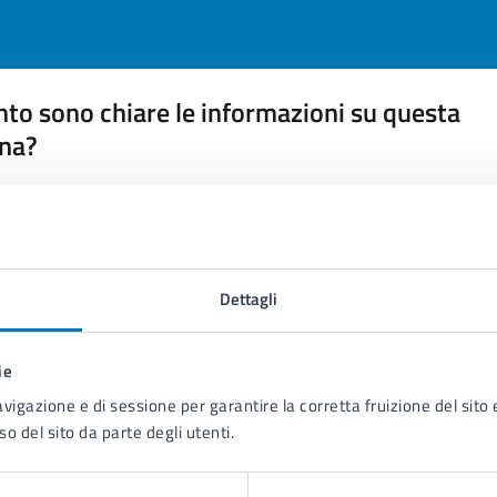
to sono chiare le informazioni su questa
na?
 chiarezza delle informazioni (da 1 a 5 stelle)
ona il numero di stelle per valutare la chiarezza delle inform
1 stelle su 5
uta 2 stelle su 5
Valuta 3 stelle su 5
Valuta 4 stelle su 5
Valuta 5 stelle su 5
Dettagli
ie
avigazione e di sessione per garantire la corretta fruizione del sito e
tatta il comune
so del sito da parte degli utenti.
Leggi le domande frequenti