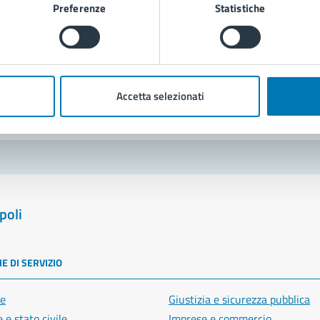
Preferenze
Statistiche
Richiedi assistenza
Prenota appuntamento
blemi in città
Accetta selezionati
Segnala disservizio
poli
E DI SERVIZIO
e
Giustizia e sicurezza pubblica
 e stato civile
Imprese e commercio