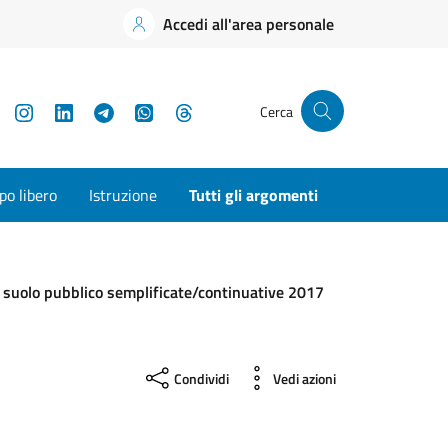
Accedi all'area personale
YouTube
Instagram
LinkedIn
Telegram
WhatsApp
Threads
Cerca
o libero
Istruzione
Tutti gli argomenti
 suolo pubblico semplificate/continuative 2017
Condividi
Vedi azioni