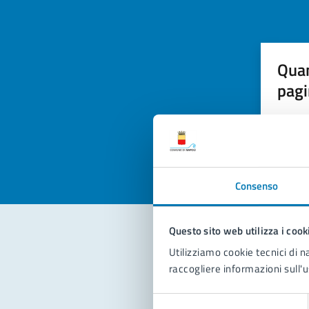
Quan
pagi
Valuta la
Selezi
Valuta 
Val
Consenso
Questo sito web utilizza i cook
Utilizziamo cookie tecnici di n
Con
raccogliere informazioni sull'u
Selezione