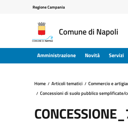
Vai ai contenuti
Vai al footer
Regione Campania
Comune di Napoli
Amministrazione
Novità
Servizi
Home
Articoli tematici
Commercio e artigia
Concessioni di suolo pubblico semplificate/
CONCESSIONE_