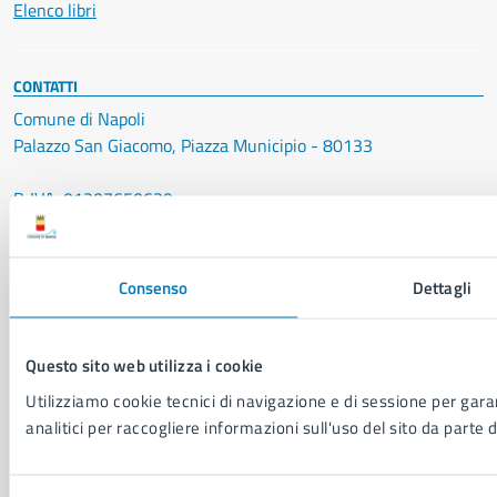
Elenco libri
CONTATTI
Comune di Napoli
Palazzo San Giacomo, Piazza Municipio - 80133
P. IVA: 01207650639
CF: 80014890638
LEI: 8156007FF4DEB97ABA09
Consenso
Dettagli
Servizio Protocollo, URP e Albo Pretorio
PEC:
urp@pec.comune.napoli.it
Centralino unico:
0817951111
Questo sito web utilizza i cookie
Utilizziamo cookie tecnici di navigazione e di sessione per garan
Leggi le FAQ
analitici per raccogliere informazioni sull'uso del sito da parte d
Prenotazione appuntamento
Segnalazione disservizio
Richiesta assistenza