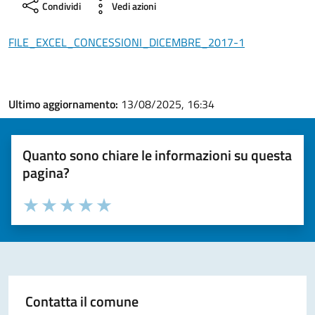
Condividi
Vedi azioni
FILE_EXCEL_CONCESSIONI_DICEMBRE_2017-1
Ultimo aggiornamento:
13/08/2025, 16:34
Quanto sono chiare le informazioni su questa
pagina?
Valuta la chiarezza delle informazioni (da 1 a 5 stelle)
Seleziona il numero di stelle per valutare la chiarezza delle i
Valuta 1 stelle su 5
Valuta 2 stelle su 5
Valuta 3 stelle su 5
Valuta 4 stelle su 5
Valuta 5 stelle su 5
Contatta il comune