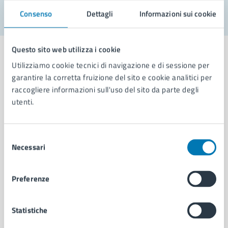
Consenso
Dettagli
Informazioni sui cookie
Questo sito web utilizza i cookie
Utilizziamo cookie tecnici di navigazione e di sessione per
garantire la corretta fruizione del sito e cookie analitici per
Comune di Napoli
raccogliere informazioni sull'uso del sito da parte degli
utenti.
AMMINISTRAZIONE
Selezione
Aree amministrative
Necessari
del
Organi di governo
consenso
Municipalità
Uffici
Preferenze
Enti e fondazioni
Politici
Statistiche
Personale amministrativo
Documenti e dati