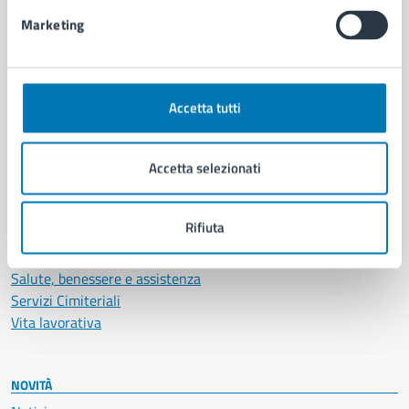
Intranet, posta aziendale e protocollo
Marketing
CATEGORIE DI SERVIZIO
Ambiente
Accetta tutti
Anagrafe e stato civile
Autorizzazioni
Accetta selezionati
Cultura e tempo libero
Documenti e certificati
Educazione e formazione
Rifiuta
Giustizia e sicurezza pubblica
Imprese e commercio
Salute, benessere e assistenza
Servizi Cimiteriali
Vita lavorativa
NOVITÀ