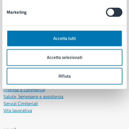
Documenti e dati
Marketing
Intranet, posta aziendale e protocollo
CATEGORIE DI SERVIZIO
Accetta tutti
Ambiente
Anagrafe e stato civile
Autorizzazioni
Accetta selezionati
Cultura e tempo libero
Documenti e certificati
Educazione e formazione
Rifiuta
Giustizia e sicurezza pubblica
Imprese e commercio
Salute, benessere e assistenza
Servizi Cimiteriali
Vita lavorativa