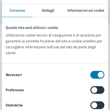
Segnala disservizio
Consenso
Dettagli
Informazioni sui cookie
Questo sito web utilizza i cookie
Utilizziamo cookie tecnici di navigazione e di sessione per
garantire la corretta fruizione del sito e cookie analitici per
raccogliere informazioni sull'uso del sito da parte degli
Comune di Napoli
utenti.
AMMINISTRAZIONE
Selezione
Aree amministrative
Necessari
del
Organi di governo
consenso
Municipalità
Preferenze
Uffici
Enti e fondazioni
Politici
Statistiche
Personale amministrativo