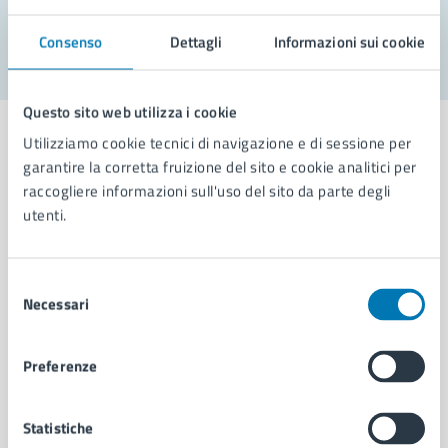
Segnala disservizio
Consenso
Dettagli
Informazioni sui cookie
Questo sito web utilizza i cookie
Utilizziamo cookie tecnici di navigazione e di sessione per
garantire la corretta fruizione del sito e cookie analitici per
raccogliere informazioni sull'uso del sito da parte degli
Comune di Napoli
utenti.
AMMINISTRAZIONE
Selezione
Aree amministrative
Necessari
del
Organi di governo
consenso
Municipalità
Preferenze
Uffici
Enti e fondazioni
Politici
Statistiche
Personale amministrativo