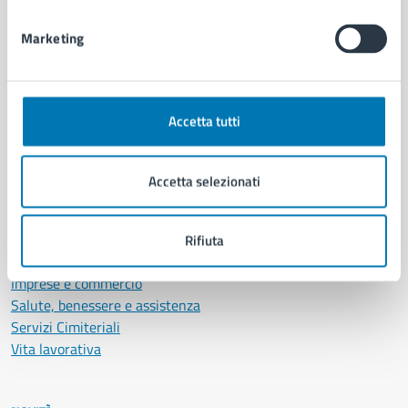
Documenti e dati
Marketing
Intranet, posta aziendale e protocollo
CATEGORIE DI SERVIZIO
Accetta tutti
Ambiente
Anagrafe e stato civile
Autorizzazioni
Accetta selezionati
Cultura e tempo libero
Documenti e certificati
Educazione e formazione
Rifiuta
Giustizia e sicurezza pubblica
Imprese e commercio
Salute, benessere e assistenza
Servizi Cimiteriali
Vita lavorativa