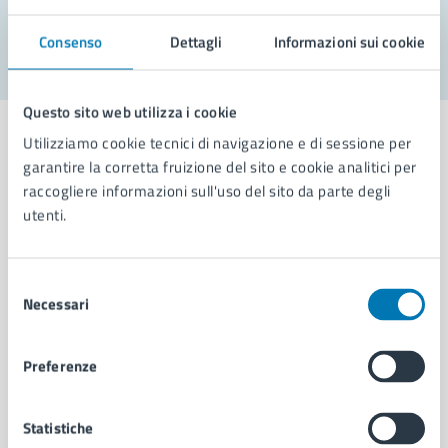
Segnala disservizio
Consenso
Dettagli
Informazioni sui cookie
Questo sito web utilizza i cookie
Utilizziamo cookie tecnici di navigazione e di sessione per
garantire la corretta fruizione del sito e cookie analitici per
raccogliere informazioni sull'uso del sito da parte degli
Comune di Napoli
utenti.
AMMINISTRAZIONE
Selezione
Aree amministrative
Necessari
del
Organi di governo
consenso
Municipalità
Preferenze
Uffici
Enti e fondazioni
Politici
Statistiche
Personale amministrativo