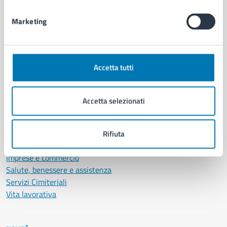
Documenti e dati
Marketing
Intranet, posta aziendale e protocollo
CATEGORIE DI SERVIZIO
Accetta tutti
Ambiente
Anagrafe e stato civile
Autorizzazioni
Accetta selezionati
Cultura e tempo libero
Documenti e certificati
Educazione e formazione
Rifiuta
Giustizia e sicurezza pubblica
Imprese e commercio
Salute, benessere e assistenza
Servizi Cimiteriali
Vita lavorativa