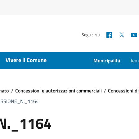
Facebook
X
Seguici su:
Vivere il Comune
Municipalità
Temp
nato
Concessioni e autorizzazioni commerciali
Concessioni di
SSIONE_N._1164
N._1164