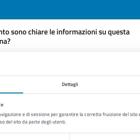
to sono chiare le informazioni su questa
na?
 chiarezza delle informazioni (da 1 a 5 stelle)
ona il numero di stelle per valutare la chiarezza delle inform
1 stelle su 5
uta 2 stelle su 5
Valuta 3 stelle su 5
Valuta 4 stelle su 5
Valuta 5 stelle su 5
Dettagli
ie
avigazione e di sessione per garantire la corretta fruizione del sito e
tatta il comune
so del sito da parte degli utenti.
Leggi le domande frequenti