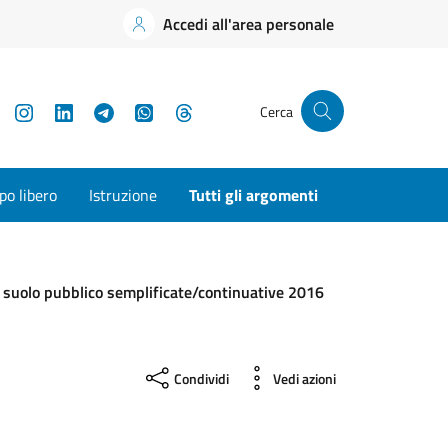
Accedi all'area personale
YouTube
Instagram
LinkedIn
Telegram
WhatsApp
Threads
Cerca
o libero
Istruzione
Tutti gli argomenti
 suolo pubblico semplificate/continuative 2016
Condividi
Vedi azioni