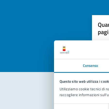
Quan
pagi
Valuta la
Selezi
Valuta 
Val
Consenso
Questo sito web utilizza i cook
Utilizziamo cookie tecnici di n
Con
raccogliere informazioni sull'u
Selezione