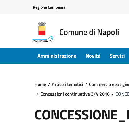
Vai ai contenuti
Vai al footer
Regione Campania
Comune di Napoli
Amministrazione
Novità
Servizi
Home
Articoli tematici
Commercio e artigia
Concessioni continuative 3/4 2016
CONCE
CONCESSIONE_