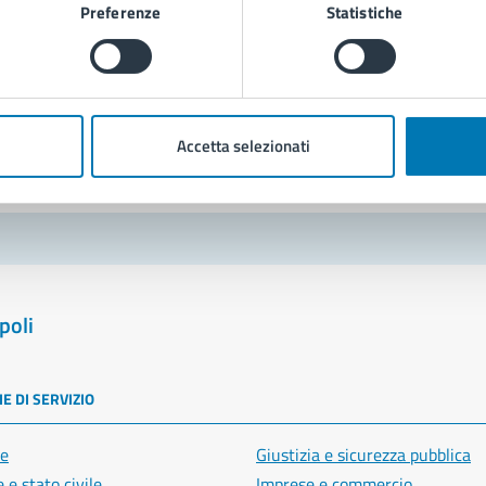
Preferenze
Statistiche
Richiedi assistenza
Prenota appuntamento
blemi in città
Accetta selezionati
Segnala disservizio
poli
E DI SERVIZIO
e
Giustizia e sicurezza pubblica
 e stato civile
Imprese e commercio