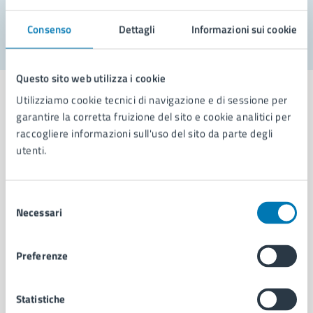
Segnala disservizio
Consenso
Dettagli
Informazioni sui cookie
Questo sito web utilizza i cookie
Utilizziamo cookie tecnici di navigazione e di sessione per
garantire la corretta fruizione del sito e cookie analitici per
raccogliere informazioni sull'uso del sito da parte degli
Comune di Napoli
utenti.
AMMINISTRAZIONE
Selezione
Aree amministrative
Necessari
del
Organi di governo
consenso
Municipalità
Preferenze
Uffici
Enti e fondazioni
Politici
Statistiche
Personale amministrativo