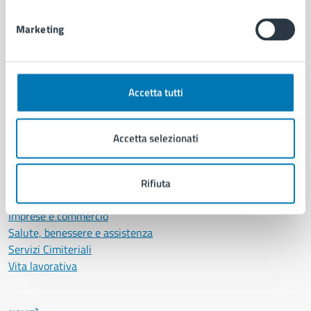
Documenti e dati
Marketing
Intranet, posta aziendale e protocollo
CATEGORIE DI SERVIZIO
Accetta tutti
Ambiente
Anagrafe e stato civile
Autorizzazioni
Accetta selezionati
Cultura e tempo libero
Documenti e certificati
Educazione e formazione
Rifiuta
Giustizia e sicurezza pubblica
Imprese e commercio
Salute, benessere e assistenza
Servizi Cimiteriali
Vita lavorativa