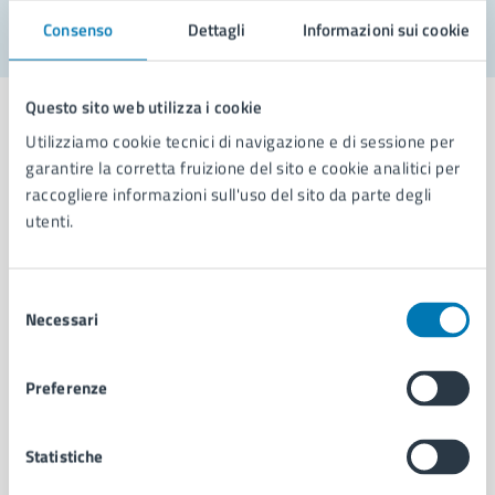
Consenso
Dettagli
Informazioni sui cookie
Questo sito web utilizza i cookie
Utilizziamo cookie tecnici di navigazione e di sessione per
garantire la corretta fruizione del sito e cookie analitici per
Comune di Napoli
raccogliere informazioni sull'uso del sito da parte degli
utenti.
AMMINISTRAZIONE
Selezione
Aree amministrative
Necessari
del
Organi di governo
consenso
Municipalità
Uffici
Preferenze
Enti e fondazioni
Politici
Statistiche
Personale amministrativo
Documenti e dati