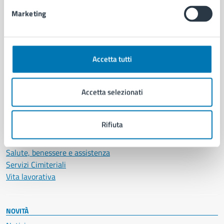
Intranet, posta aziendale e protocollo
Marketing
CATEGORIE DI SERVIZIO
Ambiente
Accetta tutti
Anagrafe e stato civile
Autorizzazioni
Accetta selezionati
Cultura e tempo libero
Documenti e certificati
Educazione e formazione
Rifiuta
Giustizia e sicurezza pubblica
Imprese e commercio
Salute, benessere e assistenza
Servizi Cimiteriali
Vita lavorativa
NOVITÀ