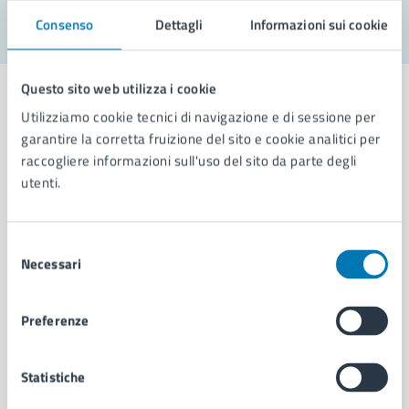
Consenso
Dettagli
Informazioni sui cookie
Questo sito web utilizza i cookie
Utilizziamo cookie tecnici di navigazione e di sessione per
garantire la corretta fruizione del sito e cookie analitici per
Comune di Napoli
raccogliere informazioni sull'uso del sito da parte degli
utenti.
AMMINISTRAZIONE
Selezione
Aree amministrative
Necessari
del
Organi di governo
consenso
Municipalità
Uffici
Preferenze
Enti e fondazioni
Politici
Statistiche
Personale amministrativo
Documenti e dati