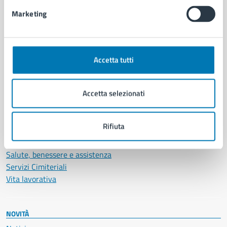
Intranet, posta aziendale e protocollo
Marketing
CATEGORIE DI SERVIZIO
Ambiente
Accetta tutti
Anagrafe e stato civile
Autorizzazioni
Accetta selezionati
Cultura e tempo libero
Documenti e certificati
Educazione e formazione
Rifiuta
Giustizia e sicurezza pubblica
Imprese e commercio
Salute, benessere e assistenza
Servizi Cimiteriali
Vita lavorativa
NOVITÀ