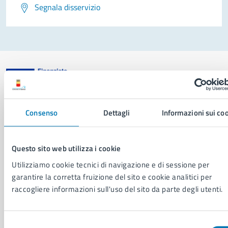
Segnala disservizio
Comune di Napoli
Consenso
Dettagli
Informazioni sui co
AMMINISTRAZIONE
Questo sito web utilizza i cookie
Aree amministrative
Utilizziamo cookie tecnici di navigazione e di sessione per
Organi di governo
garantire la corretta fruizione del sito e cookie analitici per
Municipalità
raccogliere informazioni sull'uso del sito da parte degli utenti.
Uffici
Enti e fondazioni
Politici
Selezione
Personale amministrativo