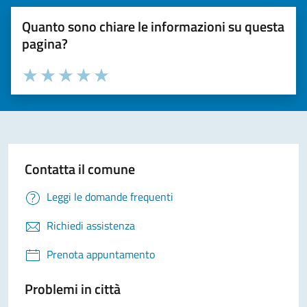
Quanto sono chiare le informazioni su questa
pagina?
Valuta la chiarezza delle informazioni (da 1 a 5 stelle)
Seleziona il numero di stelle per valutare la chiarezza delle i
Valuta 1 stelle su 5
Valuta 2 stelle su 5
Valuta 3 stelle su 5
Valuta 4 stelle su 5
Valuta 5 stelle su 5
Contatta il comune
Leggi le domande frequenti
Richiedi assistenza
Prenota appuntamento
Problemi in città