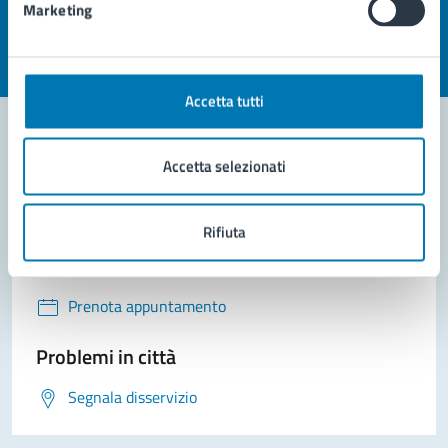
Marketing
Valuta la chiarezza delle informazioni (da 1 a 5 stelle)
Seleziona il numero di stelle per valutare la chiarezza delle i
Valuta 1 stelle su 5
Valuta 2 stelle su 5
Valuta 3 stelle su 5
Valuta 4 stelle su 5
Valuta 5 stelle su 5
Accetta tutti
Accetta selezionati
Contatta il comune
Leggi le domande frequenti
Rifiuta
Richiedi assistenza
Prenota appuntamento
Problemi in città
Segnala disservizio