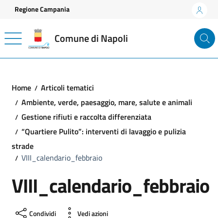
Vai ai contenuti
Vai al footer
Regione Campania
Comune di Napoli
Home
Articoli tematici
Ambiente, verde, paesaggio, mare, salute e animali
Gestione rifiuti e raccolta differenziata
“Quartiere Pulito”: interventi di lavaggio e pulizia
strade
VIII_calendario_febbraio
VIII_calendario_febbraio
Condividi
Vedi azioni