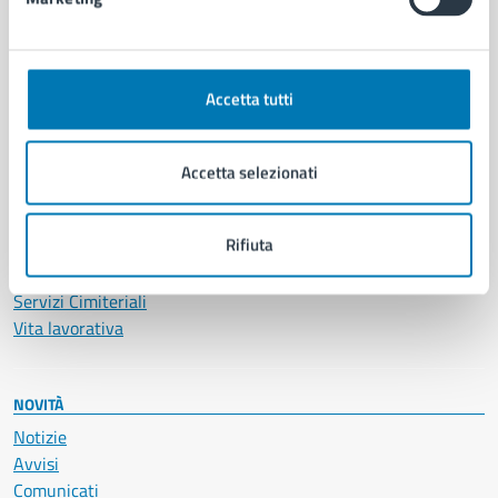
CATEGORIE DI SERVIZIO
Ambiente
Anagrafe e stato civile
Accetta tutti
Autorizzazioni
Cultura e tempo libero
Documenti e certificati
Accetta selezionati
Educazione e formazione
Giustizia e sicurezza pubblica
Rifiuta
Imprese e commercio
Salute, benessere e assistenza
Servizi Cimiteriali
Vita lavorativa
NOVITÀ
Notizie
Avvisi
Comunicati