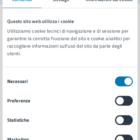
Questo sito web utilizza i cookie
Utilizziamo cookie tecnici di navigazione e di sessione per
Comune di Napoli
garantire la corretta fruizione del sito e cookie analitici per
raccogliere informazioni sull'uso del sito da parte degli
utenti.
AMMINISTRAZIONE
Aree amministrative
Organi di governo
Selezione
Necessari
Municipalità
del
Uffici
consenso
Enti e fondazioni
Preferenze
Politici
Personale amministrativo
Documenti e dati
Statistiche
Intranet, posta aziendale e protocollo
Marketing