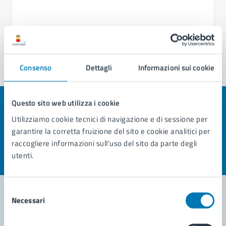
Consenso
Dettagli
Informazioni sui cookie
Questo sito web utilizza i cookie
Quanto sono chiare le informazioni su questa
Utilizziamo cookie tecnici di navigazione e di sessione per
pagina?
garantire la corretta fruizione del sito e cookie analitici per
raccogliere informazioni sull'uso del sito da parte degli
Valuta la chiarezza delle informazioni (da 1 a 5 stelle)
Seleziona il numero di stelle per valutare la chiarezza delle i
utenti.
Valuta 1 stelle su 5
Valuta 2 stelle su 5
Valuta 3 stelle su 5
Valuta 4 stelle su 5
Valuta 5 stelle su 5
Selezione
Necessari
del
consenso
Contatta il comune