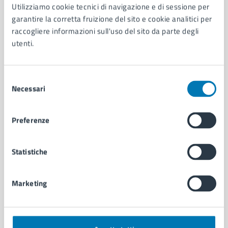
AMMINISTRAZIONE
Utilizziamo cookie tecnici di navigazione e di sessione per
garantire la corretta fruizione del sito e cookie analitici per
Aree amministrative
raccogliere informazioni sull'uso del sito da parte degli
Organi di governo
utenti.
Municipalità
Uffici
Enti e fondazioni
Selezione
Politici
Necessari
del
Personale amministrativo
consenso
Documenti e dati
Intranet, posta aziendale e protocollo
Preferenze
Statistiche
CATEGORIE DI SERVIZIO
Ambiente
Anagrafe e stato civile
Marketing
Autorizzazioni
Cultura e tempo libero
Documenti e certificati