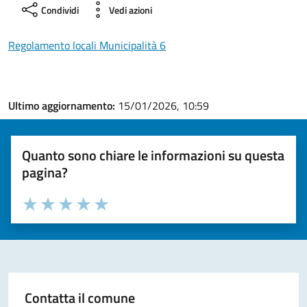
Condividi
Vedi azioni
Regolamento locali Municipalità 6
Ultimo aggiornamento:
15/01/2026, 10:59
Quanto sono chiare le informazioni su questa
pagina?
Valuta la chiarezza delle informazioni (da 1 a 5 stelle)
Seleziona il numero di stelle per valutare la chiarezza delle i
Valuta 1 stelle su 5
Valuta 2 stelle su 5
Valuta 3 stelle su 5
Valuta 4 stelle su 5
Valuta 5 stelle su 5
Contatta il comune