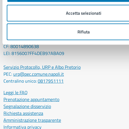
CONTATTI
Accetta selezionati
Comune di Napoli
Palazzo San Giacomo, Piazza Municipio - 80133
Rifiuta
P. IVA: 01207650639
CF: 80014890638
LEI: 8156007FF4DEB97ABA09
Servizio Protocollo, URP e Albo Pretorio
PEC:
urp@pec.comune.napoli.it
Centralino unico:
0817951111
Leggi le FAQ
Prenotazione appuntamento
Segnalazione disservizio
Richiesta assistenza
Amministrazione trasparente
Informativa privacy