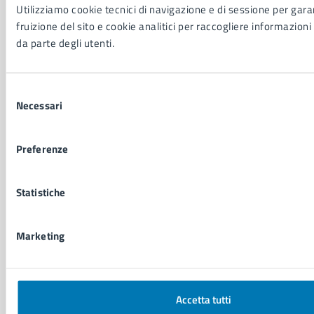
Imprese e commercio
Utilizziamo cookie tecnici di navigazione e di sessione per garan
Salute, benessere e assistenza
fruizione del sito e cookie analitici per raccogliere informazioni 
Servizi Cimiteriali
da parte degli utenti.
Vita lavorativa
Selezione
NOVITÀ
Necessari
del
Notizie
consenso
Avvisi
Preferenze
Comunicati
Comunicati stampa della Giunta Comunale
Comunicati stampa del Consiglio Comunale
Statistiche
Marketing
VIVERE IL COMUNE
Luoghi
Eventi
Elenco libri
Accetta tutti