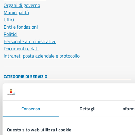
Organi di governo
Municipalità
Uffici
Enti e fondazioni
Politici
Personale amministrativo
Documenti e dati
Intranet, posta aziendale e protocollo
CATEGORIE DI SERVIZIO
Ambiente
Anagrafe e stato civile
Autorizzazioni
Cultura e tempo libero
Consenso
Dettagli
Inform
Documenti e certificati
Educazione e formazione
Giustizia e sicurezza pubblica
Questo sito web utilizza i cookie