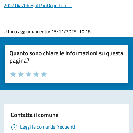
2007.04.20Regol.PariOpportunit_
Ultimo aggiornamento:
13/11/2025, 10:16
Quanto sono chiare le informazioni su questa
pagina?
Valuta la chiarezza delle informazioni (da 1 a 5 stelle)
Seleziona il numero di stelle per valutare la chiarezza delle i
Valuta 1 stelle su 5
Valuta 2 stelle su 5
Valuta 3 stelle su 5
Valuta 4 stelle su 5
Valuta 5 stelle su 5
Contatta il comune
Leggi le domande frequenti