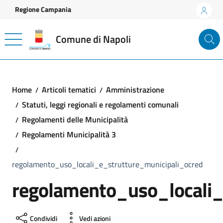
Vai ai contenuti
Vai al footer
Regione Campania
Comune di Napoli
Home
Articoli tematici
Amministrazione
Statuti, leggi regionali e regolamenti comunali
Regolamenti delle Municipalità
Regolamenti Municipalità 3
regolamento_uso_locali_e_strutture_municipali_ocred
regolamento_uso_locali_
Condividi
Vedi azioni