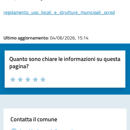
regolamento_uso_locali_e_strutture_municipali_ocred
Ultimo aggiornamento:
04/06/2026, 15:14
Quanto sono chiare le informazioni su questa
pagina?
Valuta la chiarezza delle informazioni (da 1 a 5 stelle)
Seleziona il numero di stelle per valutare la chiarezza delle i
Valuta 1 stelle su 5
Valuta 2 stelle su 5
Valuta 3 stelle su 5
Valuta 4 stelle su 5
Valuta 5 stelle su 5
Contatta il comune