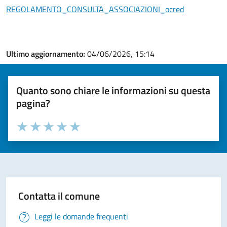
REGOLAMENTO_CONSULTA_ASSOCIAZIONI_ocred
Ultimo aggiornamento:
04/06/2026, 15:14
Quanto sono chiare le informazioni su questa
pagina?
Valuta la chiarezza delle informazioni (da 1 a 5 stelle)
Seleziona il numero di stelle per valutare la chiarezza delle i
Valuta 1 stelle su 5
Valuta 2 stelle su 5
Valuta 3 stelle su 5
Valuta 4 stelle su 5
Valuta 5 stelle su 5
Contatta il comune
Leggi le domande frequenti