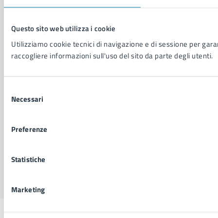
Cookie Policy
Social Media Policy
Questo sito web utilizza i cookie
Note legali
Notifica atti giudiziari
Utilizziamo cookie tecnici di navigazione e di sessione per garant
Dichiarazione di accessibilità
raccogliere informazioni sull'uso del sito da parte degli utenti.
Segnalazione problemi di accessibilità
Piano di miglioramento del sito
Selezione
Necessari
del
consenso
SEGUICI SU
Facebook
X
YouTube
Instagram
LinkedIn
Telegram
WhatsApp
Threa
Preferenze
Statistiche
Sito di archivio
Crediti
Mappa del sito
Marketing