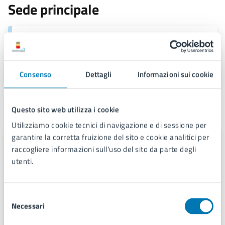
Sede principale
Sede di Palazzo San Giacomo
Piazza Municipio 22, 80133
Consenso
Dettagli
Informazioni sui cookie
Contatti
Questo sito web utilizza i cookie
Utilizziamo cookie tecnici di navigazione e di sessione per
garantire la corretta fruizione del sito e cookie analitici per
Servizio Difesa Giuridica Amministrativa
raccogliere informazioni sull'uso del sito da parte degli
Telefono:
0039 0817954722
utenti.
Telefono:
0039 0817954666
Telefono:
0039 0817954651
Selezione
Telefono:
0039 0817954697
Necessari
del
E-mail:
avvocatura.amministrativa@comune.napoli.it
consenso
PEC:
avvocatura.amministrativa@pec.comune.napoli.it