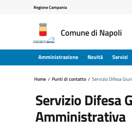
Vai ai contenuti
Vai al footer
Regione Campania
Comune di Napoli
Amministrazione
Novità
Servizi
Home
Punti di contatto
Servizio Difesa Giu
Servizio Difesa G
Amministrativa