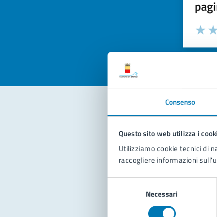
pagi
Valuta la
Selezi
Valuta 
Val
Consenso
Con
Questo sito web utilizza i cook
Utilizziamo cookie tecnici di n
raccogliere informazioni sull'u
Selezione
Necessari
del
consenso
Pro